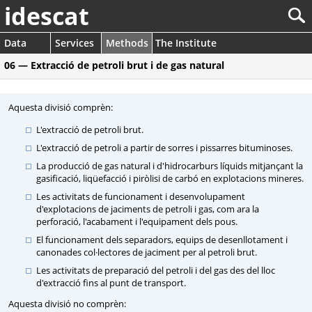
idescat
Data
Services
Methods
The Institute
06 — Extracció de petroli brut i de gas natural
Aquesta divisió comprèn:
L'extracció de petroli brut.
L'extracció de petroli a partir de sorres i pissarres bituminoses.
La producció de gas natural i d'hidrocarburs líquids mitjançant la
gasificació, liqüefacció i piròlisi de carbó en explotacions mineres.
Les activitats de funcionament i desenvolupament
d'explotacions de jaciments de petroli i gas, com ara la
perforació, l'acabament i l'equipament dels pous.
El funcionament dels separadors, equips de desenllotament i
canonades col·lectores de jaciment per al petroli brut.
Les activitats de preparació del petroli i del gas des del lloc
d'extracció fins al punt de transport.
Aquesta divisió no comprèn: