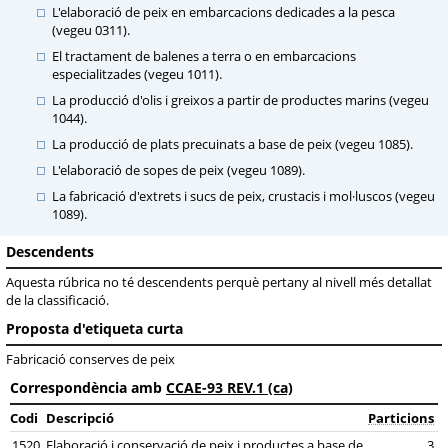
L'elaboració de peix en embarcacions dedicades a la pesca
(vegeu 0311).
El tractament de balenes a terra o en embarcacions
especialitzades (vegeu 1011).
La producció d'olis i greixos a partir de productes marins (vegeu
1044).
La producció de plats precuinats a base de peix (vegeu 1085).
L'elaboració de sopes de peix (vegeu 1089).
La fabricació d'extrets i sucs de peix, crustacis i mol·luscos (vegeu
1089).
Descendents
Aquesta rúbrica no té descendents perquè pertany al nivell més detallat
de la classificació.
Proposta d'etiqueta curta
Fabricació conserves de peix
Correspondència amb
CCAE-93 REV.1 (ca)
Codi
Descripció
Particions
1520
Elaboració i conservació de peix i productes a base de
3