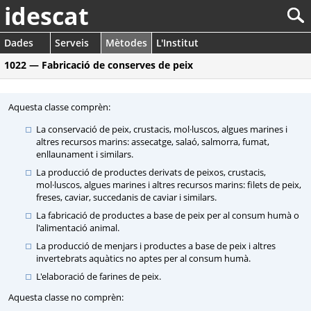
idescat
Dades
Serveis
Mètodes
L'Institut
1022 — Fabricació de conserves de peix
Aquesta classe comprèn:
La conservació de peix, crustacis, mol·luscos, algues marines i
altres recursos marins: assecatge, salaó, salmorra, fumat,
enllaunament i similars.
La producció de productes derivats de peixos, crustacis,
mol·luscos, algues marines i altres recursos marins: filets de peix,
freses, caviar, succedanis de caviar i similars.
La fabricació de productes a base de peix per al consum humà o
l'alimentació animal.
La producció de menjars i productes a base de peix i altres
invertebrats aquàtics no aptes per al consum humà.
L'elaboració de farines de peix.
Aquesta classe no comprèn: