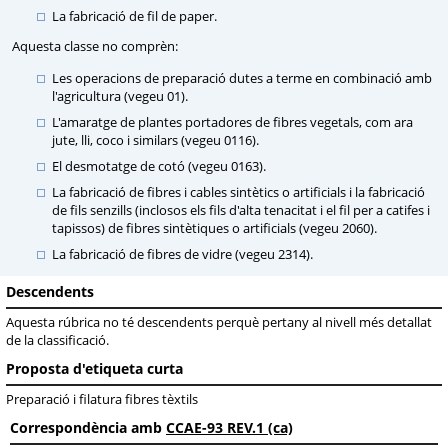
La fabricació de fil de paper.
Aquesta classe no comprèn:
Les operacions de preparació dutes a terme en combinació amb
l'agricultura (vegeu 01).
L'amaratge de plantes portadores de fibres vegetals, com ara
jute, lli, coco i similars (vegeu 0116).
El desmotatge de cotó (vegeu 0163).
La fabricació de fibres i cables sintètics o artificials i la fabricació
de fils senzills (inclosos els fils d'alta tenacitat i el fil per a catifes i
tapissos) de fibres sintètiques o artificials (vegeu 2060).
La fabricació de fibres de vidre (vegeu 2314).
Descendents
Aquesta rúbrica no té descendents perquè pertany al nivell més detallat
de la classificació.
Proposta d'etiqueta curta
Preparació i filatura fibres tèxtils
Correspondència amb
CCAE-93 REV.1 (ca)