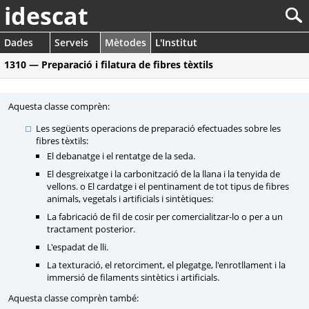
idescat
Dades
Serveis
Mètodes
L'Institut
1310 — Preparació i filatura de fibres tèxtils
Aquesta classe comprèn:
Les següents operacions de preparació efectuades sobre les
fibres tèxtils:
El debanatge i el rentatge de la seda.
El desgreixatge i la carbonització de la llana i la tenyida de
vellons. o El cardatge i el pentinament de tot tipus de fibres
animals, vegetals i artificials i sintètiques:
La fabricació de fil de cosir per comercialitzar-lo o per a un
tractament posterior.
L'espadat de lli.
La texturació, el retorciment, el plegatge, l'enrotllament i la
immersió de filaments sintètics i artificials.
Aquesta classe comprèn també: