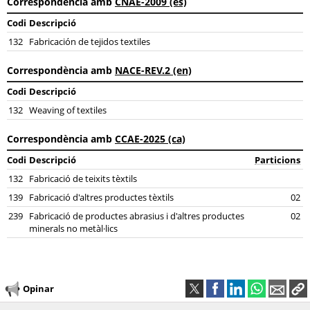
Correspondència amb
CNAE-2009 (es)
Codi
Descripció
132
Fabricación de tejidos textiles
Correspondència amb
NACE-REV.2 (en)
Codi
Descripció
132
Weaving of textiles
Correspondència amb
CCAE-2025 (ca)
Codi
Descripció
Particions
132
Fabricació de teixits tèxtils
139
Fabricació d'altres productes tèxtils
02
239
Fabricació de productes abrasius i d'altres productes
02
minerals no metàl·lics
Opinar