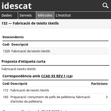
idescat
Dades
Serveis
Mètodes
L'Institut
132 — Fabricació de teixits tèxtils
Descendents
Codi
Descripció
1320
Fabricació de teixits tèxtils
Proposta d'etiqueta curta
Fabricació teixits tèxtils
Correspondència amb
CCAE-93 REV.1 (ca)
Codi
Descripció
Particions
172
Fabricació de teixits tèxtils
183
Preparació i tenyiment de pells de pelleteria; fabricació
3
d'articles de pelleteria