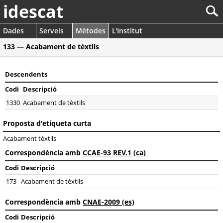
idescat
Dades
Serveis
Mètodes
L'Institut
133 — Acabament de tèxtils
Descendents
Codi
Descripció
1330
Acabament de tèxtils
Proposta d'etiqueta curta
Acabament tèxtils
Correspondència amb
CCAE-93 REV.1 (ca)
Codi
Descripció
173
Acabament de tèxtils
Correspondència amb
CNAE-2009 (es)
Codi
Descripció