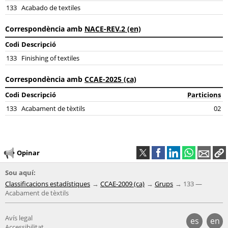
133
Acabado de textiles
Correspondència amb
NACE-REV.2 (en)
Codi
Descripció
133
Finishing of textiles
Correspondència amb
CCAE-2025 (ca)
Codi
Descripció
Particions
133
Acabament de tèxtils
02
Opinar
Sou aquí:
Classificacions estadístiques
CCAE-2009 (ca)
Grups
133 —
Acabament de tèxtils
Avís legal
es
en
Accessibilitat