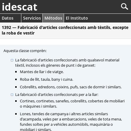
idescat
Datos
Servicios
Métodos
El Instituto
1392 — Fabricació d'articles confeccionats amb tèxtils, excepte
la roba de vestir
Aquesta classe comprèn:
La fabricació d'articles confeccionats amb qualsevol material
tèxtil, inclosos els gèneres de punt i de ganxet:
Mantes de llar i de viatge.
Roba de llit, taula, bany i cuina.
Cobrellits, edredons, coixins, pufs, sacs de dormir i similars.
La fabricació d'articles confeccionats per a la llar:
Cortines, cortinetes, sanefes, cobrellits, cobertes de mobiliari
o màquines i similars.
Lones, tendes de campanya i altres articles similars
d'acampada, veles per a embarcacions, veles de tota mena,
fundes soltes per a vehicles automòbils, maquinària o
mobiliari i similars.