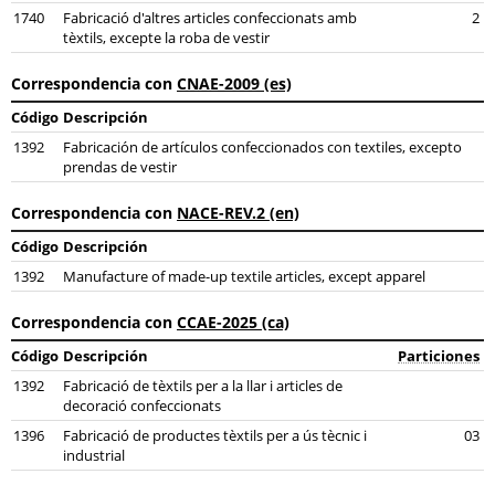
1740
Fabricació d'altres articles confeccionats amb
2
tèxtils, excepte la roba de vestir
Correspondencia con
CNAE-2009 (es)
Código
Descripción
1392
Fabricación de artículos confeccionados con textiles, excepto
prendas de vestir
Correspondencia con
NACE-REV.2 (en)
Código
Descripción
1392
Manufacture of made-up textile articles, except apparel
Correspondencia con
CCAE-2025 (ca)
Código
Descripción
Particiones
1392
Fabricació de tèxtils per a la llar i articles de
decoració confeccionats
1396
Fabricació de productes tèxtils per a ús tècnic i
03
industrial