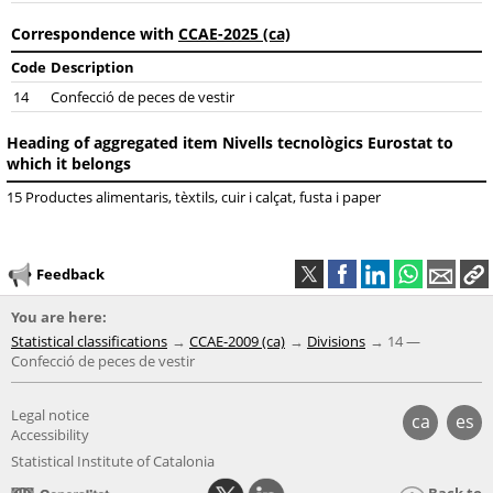
Correspondence with
CCAE-2025 (ca)
Code
Description
14
Confecció de peces de vestir
Heading of aggregated item Nivells tecnològics Eurostat to
which it belongs
15 Productes alimentaris, tèxtils, cuir i calçat, fusta i paper
Feedback
You are here:
Statistical classifications
CCAE-2009 (ca)
Divisions
14 —
Confecció de peces de vestir
Legal notice
ca
es
Accessibility
Statistical Institute of Catalonia