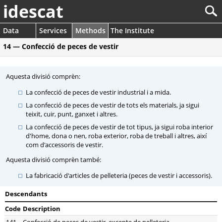
idescat
Data
Services
Methods
The Institute
14 — Confecció de peces de vestir
Aquesta divisió comprèn:
La confecció de peces de vestir industrial i a mida.
La confecció de peces de vestir de tots els materials, ja sigui
teixit, cuir, punt, ganxet i altres.
La confecció de peces de vestir de tot tipus, ja sigui roba interior
d'home, dona o nen, roba exterior, roba de treball i altres, així
com d'accessoris de vestir.
Aquesta divisió comprèn també:
La fabricació d'articles de pelleteria (peces de vestir i accessoris).
Descendants
Code
Description