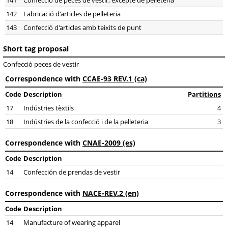
141
Confecció de peces de vestir, excepte de pelleteria
142
Fabricació d'articles de pelleteria
143
Confecció d'articles amb teixits de punt
Short tag proposal
Confecció peces de vestir
Correspondence with
CCAE-93 REV.1 (ca)
Code
Description
Partitions
17
Indústries tèxtils
4
18
Indústries de la confecció i de la pelleteria
3
Correspondence with
CNAE-2009 (es)
Code
Description
14
Confección de prendas de vestir
Correspondence with
NACE-REV.2 (en)
Code
Description
14
Manufacture of wearing apparel