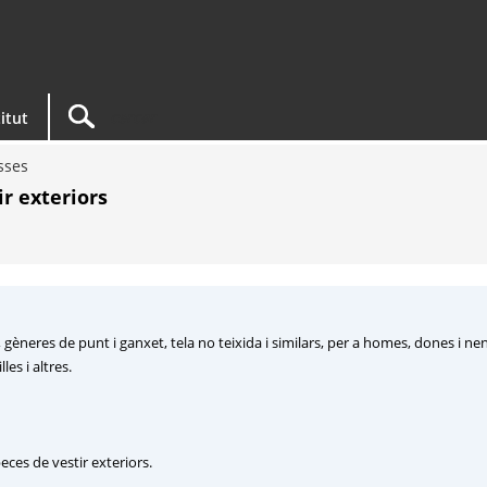
titut
sses
ir exteriors
, gèneres de punt i ganxet, tela no teixida i similars, per a homes, dones i nen
les i altres.
ces de vestir exteriors.