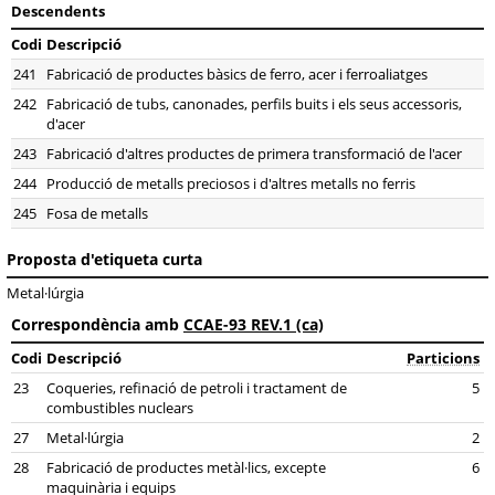
Descendents
Codi
Descripció
241
Fabricació de productes bàsics de ferro, acer i ferroaliatges
242
Fabricació de tubs, canonades, perfils buits i els seus accessoris,
d'acer
243
Fabricació d'altres productes de primera transformació de l'acer
244
Producció de metalls preciosos i d'altres metalls no ferris
245
Fosa de metalls
Proposta d'etiqueta curta
Metal·lúrgia
Correspondència amb
CCAE-93 REV.1 (ca)
Codi
Descripció
Particions
23
Coqueries, refinació de petroli i tractament de
5
combustibles nuclears
27
Metal·lúrgia
2
28
Fabricació de productes metàl·lics, excepte
6
maquinària i equips