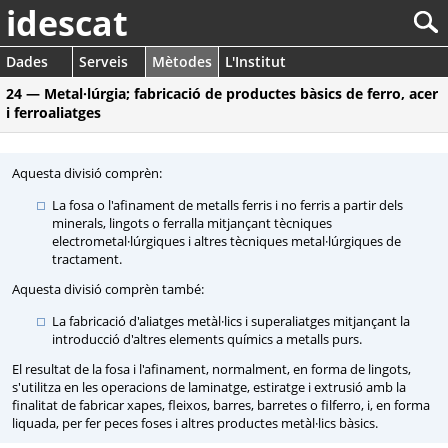
idescat
Dades
Serveis
Mètodes
L'Institut
24 — Metal·lúrgia; fabricació de productes bàsics de ferro, acer
i ferroaliatges
Aquesta divisió comprèn:
La fosa o l'afinament de metalls ferris i no ferris a partir dels
minerals, lingots o ferralla mitjançant tècniques
electrometal·lúrgiques i altres tècniques metal·lúrgiques de
tractament.
Aquesta divisió comprèn també:
La fabricació d'aliatges metàl·lics i superaliatges mitjançant la
introducció d'altres elements químics a metalls purs.
El resultat de la fosa i l'afinament, normalment, en forma de lingots,
s'utilitza en les operacions de laminatge, estiratge i extrusió amb la
finalitat de fabricar xapes, fleixos, barres, barretes o filferro, i, en forma
liquada, per fer peces foses i altres productes metàl·lics bàsics.