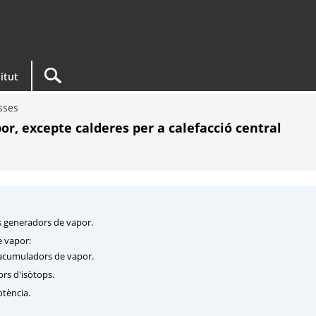
titut
sses
r, excepte calderes per a calefacció central
es generadors de vapor.
e vapor:
 acumuladors de vapor.
ors d'isòtops.
otència.