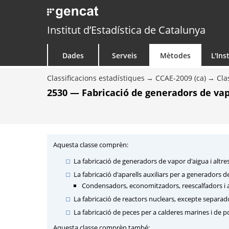
Institut d’Estadística de Catalunya
Dades
Serveis
Mètodes
L'Ins
Classificacions estadístiques
CCAE-2009 (ca)
Cla
2530 — Fabricació de generadors de vapo
Aquesta classe comprèn:
La fabricació de generadors de vapor d'aigua i altr
La fabricació d'aparells auxiliars per a generadors d
Condensadors, economitzadors, reescalfadors i
La fabricació de reactors nuclears, excepte separad
La fabricació de peces per a calderes marines i de p
Aquesta classe comprèn també: