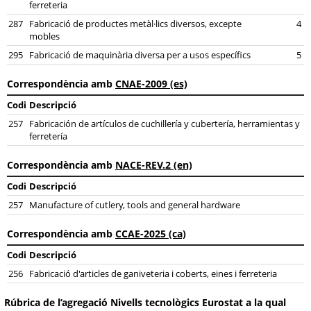
ferreteria
287
Fabricació de productes metàl·lics diversos, excepte
4
mobles
295
Fabricació de maquinària diversa per a usos específics
5
Correspondència amb
CNAE-2009 (es)
Codi
Descripció
257
Fabricación de artículos de cuchillería y cubertería, herramientas y
ferretería
Correspondència amb
NACE-REV.2 (en)
Codi
Descripció
257
Manufacture of cutlery, tools and general hardware
Correspondència amb
CCAE-2025 (ca)
Codi
Descripció
256
Fabricació d'articles de ganiveteria i coberts, eines i ferreteria
Rúbrica de l’agregació Nivells tecnològics Eurostat a la qual