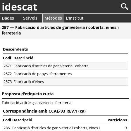
idescat
Dades
Serveis
Mètodes
L'Institut
257 — Fabricació d'articles de ganiveteria i coberts, eines i
ferreteria
Descendents
Codi
Descripció
2571
Fabricació d'articles de ganiveteria i coberts
2572
Fabricació de panys i ferramentes
2573
Fabricació d'eines
Proposta d'etiqueta curta
Fabricació articles ganiveteria i ferreteria
Correspondència amb
CCAE-93 REV.1 (ca)
Codi
Descripció
Particions
286
Fabricació d'articles de ganiveteria i coberts, eines i
3