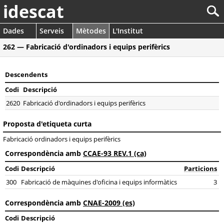
idescat
Dades
Serveis
Mètodes
L'Institut
262 — Fabricació d'ordinadors i equips perifèrics
Descendents
Codi
Descripció
2620
Fabricació d'ordinadors i equips perifèrics
Proposta d'etiqueta curta
Fabricació ordinadors i equips perifèrics
Correspondència amb
CCAE-93 REV.1 (ca)
Codi
Descripció
Particions
300
Fabricació de màquines d'oficina i equips informàtics
3
Correspondència amb
CNAE-2009 (es)
Codi
Descripció