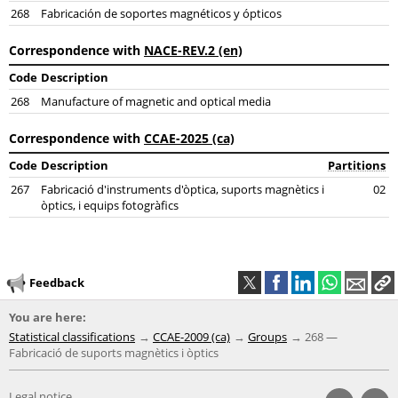
268
Fabricación de soportes magnéticos y ópticos
Correspondence with
NACE-REV.2 (en)
Code
Description
268
Manufacture of magnetic and optical media
Correspondence with
CCAE-2025 (ca)
Code
Description
Partitions
267
Fabricació d'instruments d'òptica, suports magnètics i
02
òptics, i equips fotogràfics
Feedback
You are here:
Statistical classifications
CCAE-2009 (ca)
Groups
268 —
Fabricació de suports magnètics i òptics
Legal notice