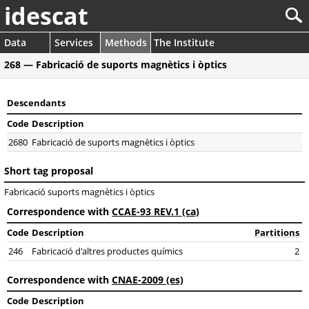
idescat
Data
Services
Methods
The Institute
268 — Fabricació de suports magnètics i òptics
Descendants
Code
Description
2680
Fabricació de suports magnètics i òptics
Short tag proposal
Fabricació suports magnètics i òptics
Correspondence with
CCAE-93 REV.1 (ca)
Code
Description
Partitions
246
Fabricació d'altres productes químics
2
Correspondence with
CNAE-2009 (es)
Code
Description