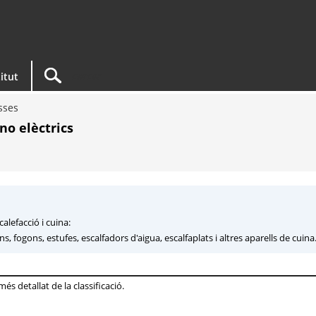
titut
sses
no elèctrics
calefacció i cuina:
rns, fogons, estufes, escalfadors d'aigua, escalfaplats i altres aparells de cuina
s detallat de la classificació.