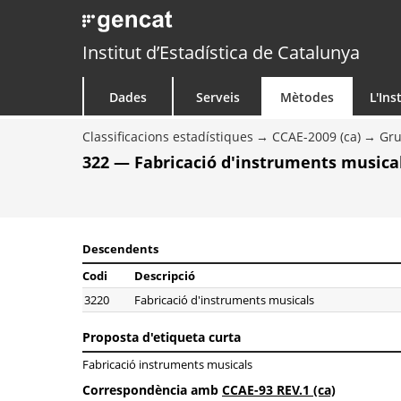
Institut d’Estadística de Catalunya
Dades
Serveis
Mètodes
L'Ins
Classificacions estadístiques
CCAE-2009 (ca)
Gr
322 — Fabricació d'instruments musica
Descendents
Codi
Descripció
3220
Fabricació d'instruments musicals
Proposta d'etiqueta curta
Fabricació instruments musicals
Correspondència amb
CCAE-93 REV.1 (ca)