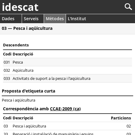
idescat
Dades
Serveis
Mètodes
L'Institut
03 — Pesca i aqüicultura
Descendents
Codi
Descripció
031
Pesca
032
Aqüicultura
033
Activitats de suport a la pesca i l'aqüicultura
Proposta d'etiqueta curta
Pesca i aqüicultura
Correspondència amb
CCAE-2009 (ca)
Codi
Descripció
Particions
03
Pesca i aqüicultura
02
33
Reparació i instal·lació de maquinària i equips
03