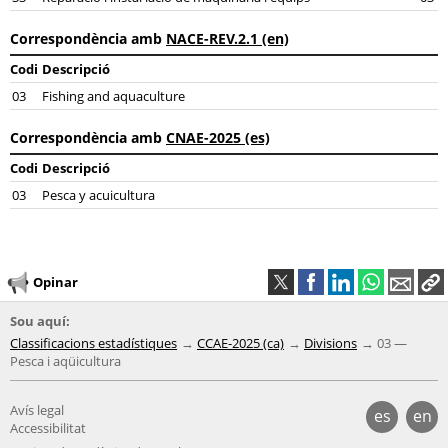
Correspondència amb
NACE-REV.2.1 (en)
Codi
Descripció
03
Fishing and aquaculture
Correspondència amb
CNAE-2025 (es)
Codi
Descripció
03
Pesca y acuicultura
Opinar
Sou aquí:
Classificacions estadístiques
CCAE-2025 (ca)
Divisions
03 —
Pesca i aqüicultura
Avís legal
es
en
Accessibilitat