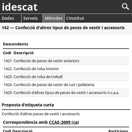
idescat
Dades
Serveis
Mètodes
L'Institut
142 — Confecció d'altres tipus de peces de vestir i accessoris
Descendents
Codi
Descripció
1421
Confecció de peces de vestir exteriors
1422
Confecció de roba interior
1423
Confecció de roba de treball
1424
Confecció de peces de vestir de cuir i pelleteria
1429
Confecció d'altres tipus de peces de vestir i accessoris n.c.a.a.
Proposta d'etiqueta curta
Confecció d'altres peces de vestir i accessoris
Correspondència amb
CCAE-2009 (ca)
Codi
Descripció
Particions