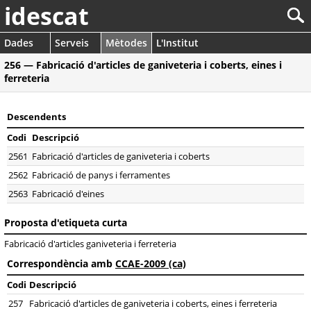
idescat
Dades
Serveis
Mètodes
L'Institut
256 — Fabricació d'articles de ganiveteria i coberts, eines i
ferreteria
Descendents
Codi
Descripció
2561
Fabricació d'articles de ganiveteria i coberts
2562
Fabricació de panys i ferramentes
2563
Fabricació d'eines
Proposta d'etiqueta curta
Fabricació d'articles ganiveteria i ferreteria
Correspondència amb
CCAE-2009 (ca)
Codi
Descripció
257
Fabricació d'articles de ganiveteria i coberts, eines i ferreteria