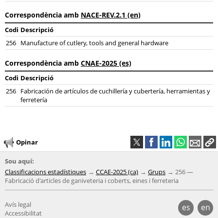
Correspondència amb
NACE-REV.2.1 (en)
Codi
Descripció
256
Manufacture of cutlery, tools and general hardware
Correspondència amb
CNAE-2025 (es)
Codi
Descripció
256
Fabricación de artículos de cuchillería y cubertería, herramientas y
ferretería
Opinar
Sou aquí:
Classificacions estadístiques
CCAE-2025 (ca)
Grups
256 —
Fabricació d'articles de ganiveteria i coberts, eines i ferreteria
Avís legal
es
en
Accessibilitat