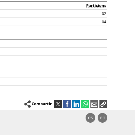
Particions
02
04
Compartir
es
en