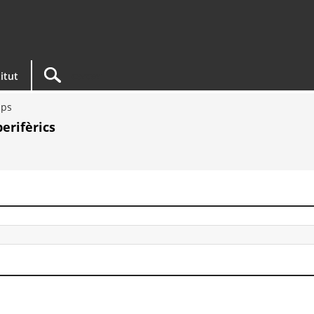
titut
ups
erifèrics