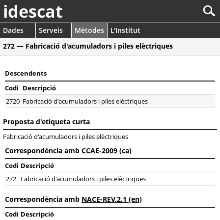
idescat
Dades
Serveis
Mètodes
L'Institut
272 — Fabricació d'acumuladors i piles elèctriques
Descendents
Codi
Descripció
2720
Fabricació d'acumuladors i piles elèctriques
Proposta d'etiqueta curta
Fabricació d'acumuladors i piles elèctriques
Correspondència amb
CCAE-2009 (ca)
Codi
Descripció
272
Fabricació d'acumuladors i piles elèctriques
Correspondència amb
NACE-REV.2.1 (en)
Codi
Descripció