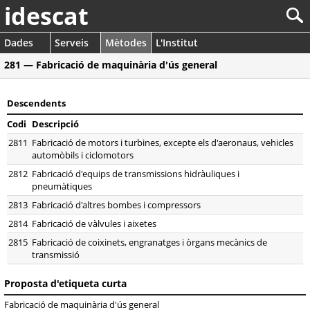
idescat
Dades
Serveis
Mètodes
L'Institut
281 — Fabricació de maquinària d'ús general
Descendents
Codi
Descripció
2811
Fabricació de motors i turbines, excepte els d'aeronaus, vehicles
automòbils i ciclomotors
2812
Fabricació d'equips de transmissions hidràuliques i
pneumàtiques
2813
Fabricació d'altres bombes i compressors
2814
Fabricació de vàlvules i aixetes
2815
Fabricació de coixinets, engranatges i òrgans mecànics de
transmissió
Proposta d'etiqueta curta
Fabricació de maquinària d'ús general