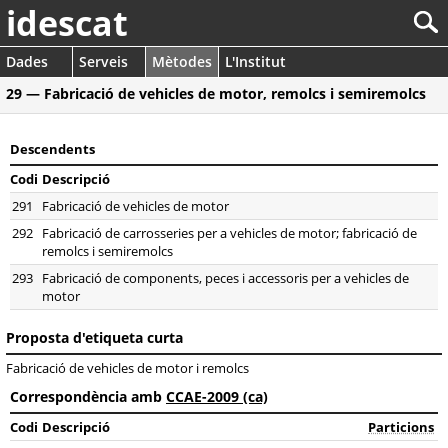
idescat
Dades
Serveis
Mètodes
L'Institut
29 — Fabricació de vehicles de motor, remolcs i semiremolcs
Descendents
Codi
Descripció
291
Fabricació de vehicles de motor
292
Fabricació de carrosseries per a vehicles de motor; fabricació de
remolcs i semiremolcs
293
Fabricació de components, peces i accessoris per a vehicles de
motor
Proposta d'etiqueta curta
Fabricació de vehicles de motor i remolcs
Correspondència amb
CCAE-2009 (ca)
Codi
Descripció
Particions