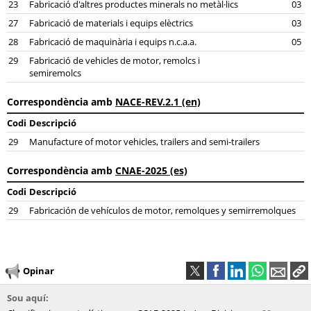
23
Fabricació d'altres productes minerals no metàl·lics
03
27
Fabricació de materials i equips elèctrics
03
28
Fabricació de maquinària i equips n.c.a.a.
05
29
Fabricació de vehicles de motor, remolcs i
semiremolcs
Correspondència amb
NACE-REV.2.1 (en)
Codi
Descripció
29
Manufacture of motor vehicles, trailers and semi-trailers
Correspondència amb
CNAE-2025 (es)
Codi
Descripció
29
Fabricación de vehículos de motor, remolques y semirremolques
Opinar
Sou aquí: