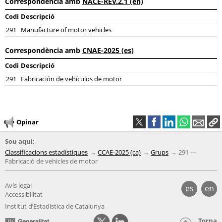
Correspondència amb
NACE-REV.2.1 (en)
Codi
Descripció
291
Manufacture of motor vehicles
Correspondència amb
CNAE-2025 (es)
Codi
Descripció
291
Fabricación de vehículos de motor
Opinar
Sou aquí:
Classificacions estadístiques
CCAE-2025 (ca)
Grups
291 —
Fabricació de vehicles de motor
Avís legal
es
en
Accessibilitat
Institut d’Estadística de Catalunya
Torna