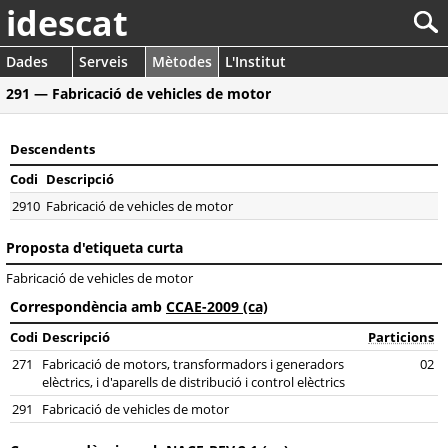
idescat
Dades
Serveis
Mètodes
L'Institut
291 — Fabricació de vehicles de motor
Descendents
Codi
Descripció
2910
Fabricació de vehicles de motor
Proposta d'etiqueta curta
Fabricació de vehicles de motor
Correspondència amb
CCAE-2009 (ca)
Codi
Descripció
Particions
271
Fabricació de motors, transformadors i generadors
02
elèctrics, i d'aparells de distribució i control elèctrics
291
Fabricació de vehicles de motor