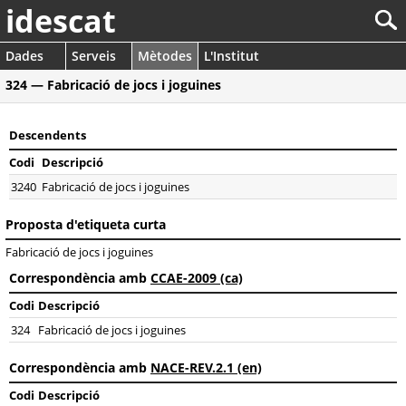
idescat
Dades
Serveis
Mètodes
L'Institut
324 — Fabricació de jocs i joguines
Descendents
Codi
Descripció
3240
Fabricació de jocs i joguines
Proposta d'etiqueta curta
Fabricació de jocs i joguines
Correspondència amb
CCAE-2009 (ca)
Codi
Descripció
324
Fabricació de jocs i joguines
Correspondència amb
NACE-REV.2.1 (en)
Codi
Descripció