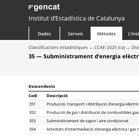
Institut d’Estadística de Catalunya
Dades
Serveis
Mètodes
L'Ins
Classificacions estadístiques
CCAE-2025 (ca)
Div
35 — Subministrament d'energia elèctric
Descendents
Codi
Descripció
351
Producció, transport i distribució d'energia elèctri
352
Producció de gas i distribució de combustibles g
353
Subministrament de vapor i aire condicionat
354
Activitats d'intermediació d'energia elèctrica i gas 