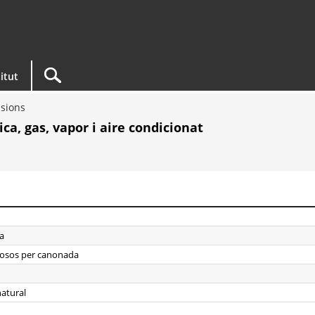
titut
isions
a, gas, vapor i aire condicionat
ca
asosos per canonada
natural