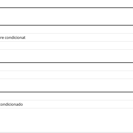
ire condicionat
 acondicionado