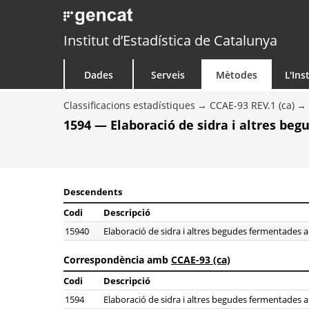
Institut d’Estadística de Catalunya
Dades
Serveis
Mètodes
L'Ins
Classificacions estadístiques
CCAE-93 REV.1 (ca)
1594 — Elaboració de sidra i altres beg
Descendents
Codi
Descripció
15940
Elaboració de sidra i altres begudes fermentades a 
Correspondència amb
CCAE-93 (ca)
Codi
Descripció
1594
Elaboració de sidra i altres begudes fermentades a 