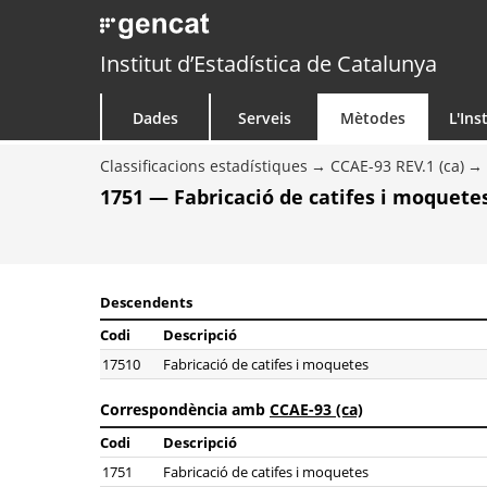
Institut d’Estadística de Catalunya
Dades
Serveis
Mètodes
L'Ins
Classificacions estadístiques
CCAE-93 REV.1 (ca)
1751 — Fabricació de catifes i moquete
Descendents
Codi
Descripció
17510
Fabricació de catifes i moquetes
Correspondència amb
CCAE-93 (ca)
Codi
Descripció
1751
Fabricació de catifes i moquetes