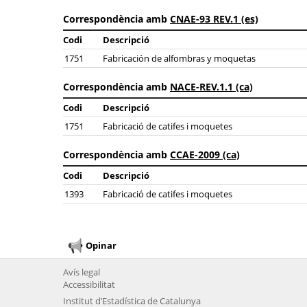
Correspondència amb
CNAE-93 REV.1 (es)
Codi
Descripció
1751
Fabricación de alfombras y moquetas
Correspondència amb
NACE-REV.1.1 (ca)
Codi
Descripció
1751
Fabricació de catifes i moquetes
Correspondència amb
CCAE-2009 (ca)
Codi
Descripció
1393
Fabricació de catifes i moquetes
Opinar
Avís legal
Accessibilitat
Institut d’Estadística de Catalunya