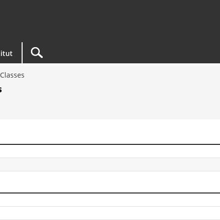
titut
Classes
s