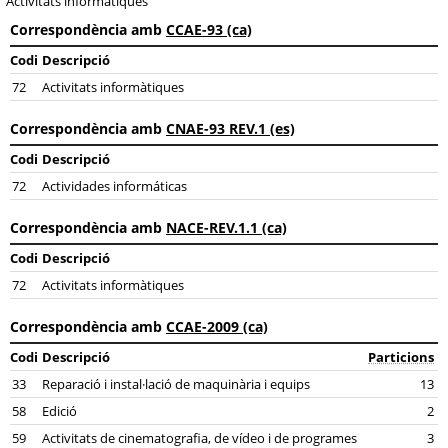
Activitats informàtiques
Correspondència amb
CCAE-93 (ca)
Codi
Descripció
72
Activitats informàtiques
Correspondència amb
CNAE-93 REV.1 (es)
Codi
Descripció
72
Actividades informáticas
Correspondència amb
NACE-REV.1.1 (ca)
Codi
Descripció
72
Activitats informàtiques
Correspondència amb
CCAE-2009 (ca)
Codi
Descripció
Particions
33
Reparació i instal·lació de maquinària i equips
13
58
Edició
2
59
Activitats de cinematografia, de vídeo i de programes
3