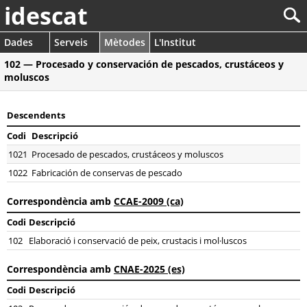
idescat
Dades
Serveis
Mètodes
L'Institut
102 — Procesado y conservación de pescados, crustáceos y
moluscos
Descendents
Codi
Descripció
1021
Procesado de pescados, crustáceos y moluscos
1022
Fabricación de conservas de pescado
Correspondència amb
CCAE-2009 (ca)
Codi
Descripció
102
Elaboració i conservació de peix, crustacis i mol·luscos
Correspondència amb
CNAE-2025 (es)
Codi
Descripció