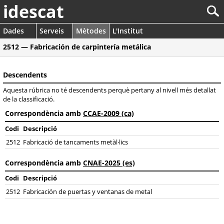
idescat
Dades
Serveis
Mètodes
L'Institut
2512 — Fabricación de carpintería metálica
Descendents
Aquesta rúbrica no té descendents perquè pertany al nivell més detallat
de la classificació.
Correspondència amb
CCAE-2009 (ca)
Codi
Descripció
2512
Fabricació de tancaments metàl·lics
Correspondència amb
CNAE-2025 (es)
Codi
Descripció
2512
Fabricación de puertas y ventanas de metal