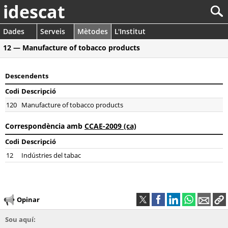
idescat
Dades
Serveis
Mètodes
L'Institut
12 — Manufacture of tobacco products
Descendents
Codi
Descripció
120
Manufacture of tobacco products
Correspondència amb
CCAE-2009 (ca)
Codi
Descripció
12
Indústries del tabac
Opinar
Sou aquí: