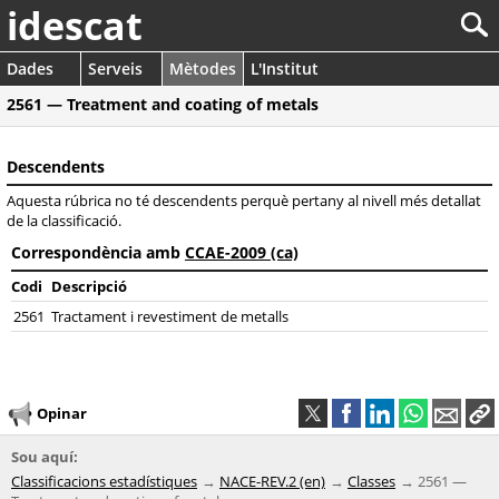
idescat
Dades
Serveis
Mètodes
L'Institut
2561 — Treatment and coating of metals
Descendents
Aquesta rúbrica no té descendents perquè pertany al nivell més detallat
de la classificació.
Correspondència amb
CCAE-2009 (ca)
Codi
Descripció
2561
Tractament i revestiment de metalls
Opinar
Sou aquí:
Classificacions estadístiques
NACE-REV.2 (en)
Classes
2561 —