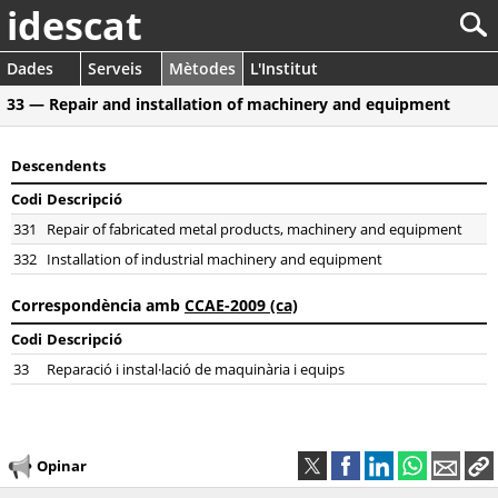
idescat
Dades
Serveis
Mètodes
L'Institut
33 — Repair and installation of machinery and equipment
Descendents
Codi
Descripció
331
Repair of fabricated metal products, machinery and equipment
332
Installation of industrial machinery and equipment
Correspondència amb
CCAE-2009 (ca)
Codi
Descripció
33
Reparació i instal·lació de maquinària i equips
Opinar