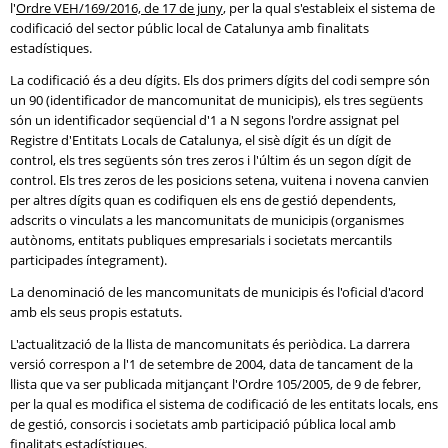
l'
Ordre VEH/169/2016, de 17 de juny
, per la qual s'estableix el sistema de
codificació del sector públic local de Catalunya amb finalitats
estadístiques.
La codificació és a deu dígits. Els dos primers dígits del codi sempre són
un 90 (identificador de mancomunitat de municipis), els tres següents
són un identificador seqüencial d'1 a N segons l'ordre assignat pel
Registre d'Entitats Locals de Catalunya, el sisè dígit és un dígit de
control, els tres següents són tres zeros i l'últim és un segon dígit de
control. Els tres zeros de les posicions setena, vuitena i novena canvien
per altres dígits quan es codifiquen els ens de gestió dependents,
adscrits o vinculats a les mancomunitats de municipis (organismes
autònoms, entitats publiques empresarials i societats mercantils
participades íntegrament).
La denominació de les mancomunitats de municipis és l'oficial d'acord
amb els seus propis estatuts.
L'actualització de la llista de mancomunitats és periòdica. La darrera
versió correspon a l'1 de setembre de 2004, data de tancament de la
llista que va ser publicada mitjançant l'Ordre 105/2005, de 9 de febrer,
per la qual es modifica el sistema de codificació de les entitats locals, ens
de gestió, consorcis i societats amb participació pública local amb
finalitats estadístiques.