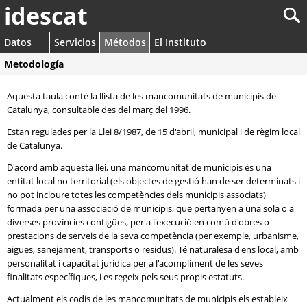
idescat
Datos
Servicios
Métodos
El Instituto
Metodología
Aquesta taula conté la llista de les mancomunitats de municipis de
Catalunya, consultable des del març del 1996.
Estan regulades per la
Llei 8/1987, de 15 d'abril
, municipal i de règim local
de Catalunya.
D'acord amb aquesta llei, una mancomunitat de municipis és una
entitat local no territorial (els objectes de gestió han de ser determinats i
no pot incloure totes les competències dels municipis associats)
formada per una associació de municipis, que pertanyen a una sola o a
diverses províncies contigües, per a l'execució en comú d'obres o
prestacions de serveis de la seva competència (per exemple, urbanisme,
aigües, sanejament, transports o residus). Té naturalesa d'ens local, amb
personalitat i capacitat jurídica per a l'acompliment de les seves
finalitats específiques, i es regeix pels seus propis estatuts.
Actualment els codis de les mancomunitats de municipis els estableix