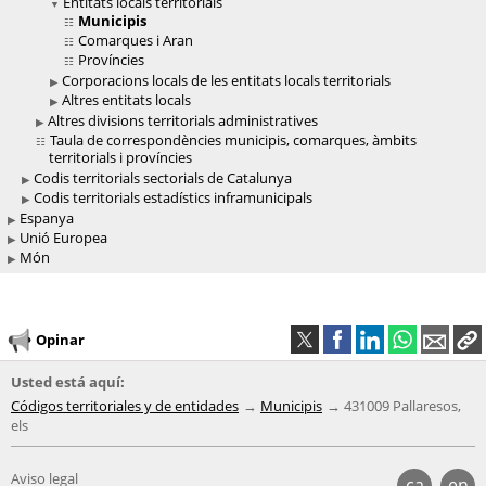
Entitats locals territorials
Municipis
Comarques i Aran
Províncies
Corporacions locals de les entitats locals territorials
Altres entitats locals
Altres divisions territorials administratives
Taula de correspondències municipis, comarques, àmbits
territorials i províncies
Codis territorials sectorials de Catalunya
Codis territorials estadístics inframunicipals
Espanya
Unió Europea
Món
Opinar
Usted está aquí:
Códigos territoriales y de entidades
Municipis
431009 Pallaresos,
els
Aviso legal
ca
en