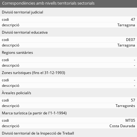
Correspondències amb nivells territorials sectorials
Divisió territorial judicial
47
Tarragona
Divisió territorial educativa
DE07
Tarragona
Regions sanitàries
-
-
Zones turístiques (fins el 31-12-1993)
-
-
Àrea/es policial/s
57
Tarragonès
Marca turística (a partir de l'1-1-1994)
MT05
Costa Daurada
Divisió territorial de la Inspecció de Treball