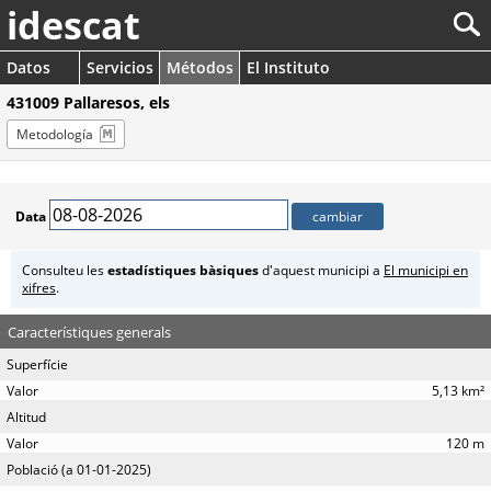
idescat
Datos
Servicios
Métodos
El Instituto
431009 Pallaresos, els
Metodología
Data
Consulteu les
estadístiques bàsiques
d'aquest municipi a
El municipi en
xifres
.
Característiques generals
Superfície
5,13 km²
Altitud
120 m
Població (a 01-01-2025)