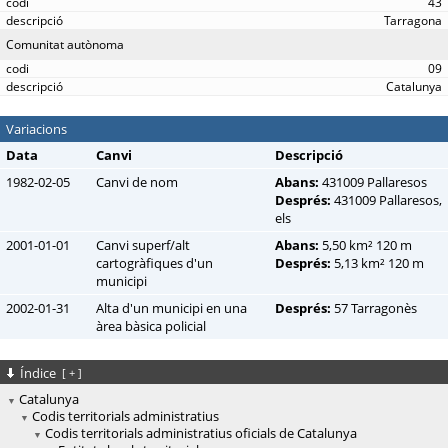
43
Tarragona
Comunitat autònoma
09
Catalunya
Variacions
Data
Canvi
Descripció
1982-02-05
Canvi de nom
Abans:
431009 Pallaresos
Després:
431009 Pallaresos,
els
2001-01-01
Canvi superf/alt
Abans:
5,50 km² 120 m
cartogràfiques d'un
Després:
5,13 km² 120 m
municipi
2002-01-31
Alta d'un municipi en una
Després:
57 Tarragonès
àrea bàsica policial
Índice
[
+
]
Catalunya
Codis territorials administratius
Codis territorials administratius oficials de Catalunya