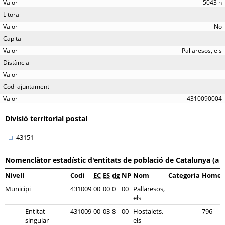
5043 h
Litoral
No
Capital
Pallaresos, els
Distància
-
Codi ajuntament
4310090004
Divisió territorial postal
43151
Nomenclàtor estadístic d'entitats de població de Catalunya (a 
Nivell
Codi
EC
ES
dg
NP
Nom
Categoria
Homes
Municipi
431009
00
00
0
00
Pallaresos,
els
Entitat
431009
00
03
8
00
Hostalets,
-
796
singular
els