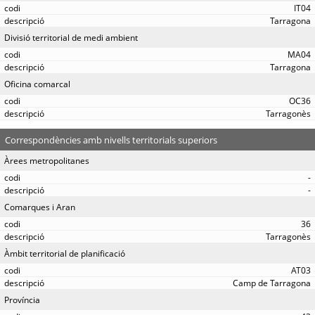
IT04
Tarragona
Divisió territorial de medi ambient
MA04
Tarragona
Oficina comarcal
OC36
Tarragonès
Correspondències amb nivells territorials superiors
Àrees metropolitanes
-
-
Comarques i Aran
36
Tarragonès
Àmbit territorial de planificació
AT03
Camp de Tarragona
Província