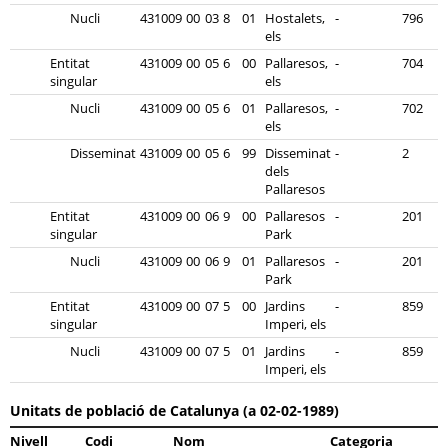
Nucli
431009
00
03
8
01
Hostalets,
-
796
els
Entitat
431009
00
05
6
00
Pallaresos,
-
704
singular
els
Nucli
431009
00
05
6
01
Pallaresos,
-
702
els
Disseminat
431009
00
05
6
99
Disseminat
-
2
dels
Pallaresos
Entitat
431009
00
06
9
00
Pallaresos
-
201
singular
Park
Nucli
431009
00
06
9
01
Pallaresos
-
201
Park
Entitat
431009
00
07
5
00
Jardins
-
859
singular
Imperi, els
Nucli
431009
00
07
5
01
Jardins
-
859
Imperi, els
Unitats de població de Catalunya (a 02-02-1989)
Nivell
Codi
Nom
Categoria