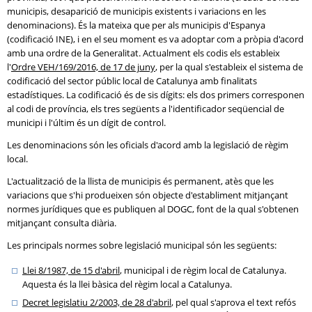
municipis, desaparició de municipis existents i variacions en les
denominacions). És la mateixa que per als municipis d'Espanya
(codificació INE), i en el seu moment es va adoptar com a pròpia d'acord
amb una ordre de la Generalitat. Actualment els codis els estableix
l'
Ordre VEH/169/2016, de 17 de juny
, per la qual s'estableix el sistema de
codificació del sector públic local de Catalunya amb finalitats
estadístiques. La codificació és de sis dígits: els dos primers corresponen
al codi de província, els tres següents a l'identificador seqüencial de
municipi i l'últim és un dígit de control.
Les denominacions són les oficials d'acord amb la legislació de règim
local.
L'actualització de la llista de municipis és permanent, atès que les
variacions que s'hi produeixen són objecte d'establiment mitjançant
normes jurídiques que es publiquen al DOGC, font de la qual s'obtenen
mitjançant consulta diària.
Les principals normes sobre legislació municipal són les següents:
Llei 8/1987, de 15 d'abril
, municipal i de règim local de Catalunya.
Aquesta és la llei bàsica del règim local a Catalunya.
Decret legislatiu 2/2003, de 28 d'abril
, pel qual s'aprova el text refós