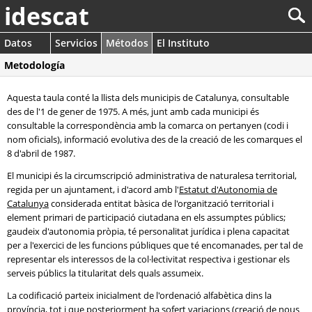
idescat
Datos
Servicios
Métodos
El Instituto
Metodología
Aquesta taula conté la llista dels municipis de Catalunya, consultable
des de l'1 de gener de 1975. A més, junt amb cada municipi és
consultable la correspondència amb la comarca on pertanyen (codi i
nom oficials), informació evolutiva des de la creació de les comarques el
8 d'abril de 1987.
El municipi és la circumscripció administrativa de naturalesa territorial,
regida per un ajuntament, i d'acord amb l'
Estatut d'Autonomia de
Catalunya
considerada entitat bàsica de l'organització territorial i
element primari de participació ciutadana en els assumptes públics;
gaudeix d'autonomia pròpia, té personalitat jurídica i plena capacitat
per a l'exercici de les funcions públiques que té encomanades, per tal de
representar els interessos de la col·lectivitat respectiva i gestionar els
serveis públics la titularitat dels quals assumeix.
La codificació parteix inicialment de l'ordenació alfabètica dins la
província, tot i que posteriorment ha sofert variacions (creació de nous