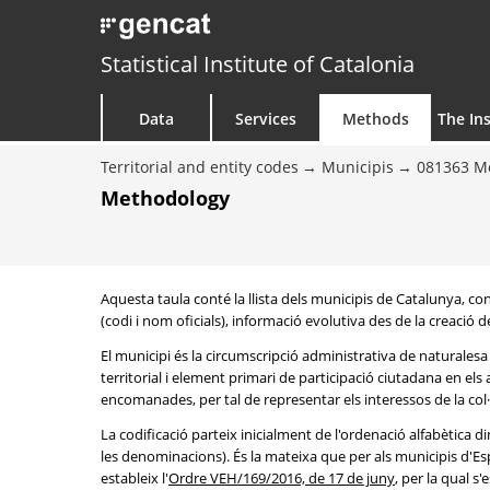
Statistical Institute of Catalonia
Data
Services
Methods
The Ins
Territorial and entity codes
Municipis
081363 Mo
Methodology
Aquesta taula conté la llista dels municipis de Catalunya, 
(codi i nom oficials), informació evolutiva des de la creació d
El municipi és la circumscripció administrativa de naturalesa 
territorial i element primari de participació ciutadana en els
encomanades, per tal de representar els interessos de la col·le
La codificació parteix inicialment de l'ordenació alfabètica d
les denominacions). És la mateixa que per als municipis d'Es
estableix l'
Ordre VEH/169/2016, de 17 de juny
, per la qual s