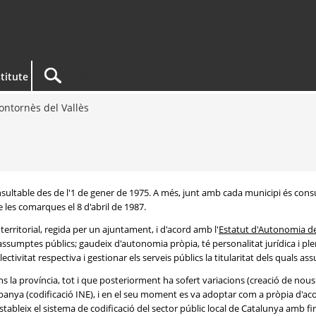
titute
ntornès del Vallès
consultable des de l'1 de gener de 1975. A més, junt amb cada municipi és c
e les comarques el 8 d'abril de 1987.
territorial, regida per un ajuntament, i d'acord amb l'
Estatut d'Autonomia d
 assumptes públics; gaudeix d'autonomia pròpia, té personalitat jurídica i ple
ctivitat respectiva i gestionar els serveis públics la titularitat dels quals as
ins la província, tot i que posteriorment ha sofert variacions (creació de nou
panya (codificació INE), i en el seu moment es va adoptar com a pròpia d'aco
'estableix el sistema de codificació del sector públic local de Catalunya amb fina