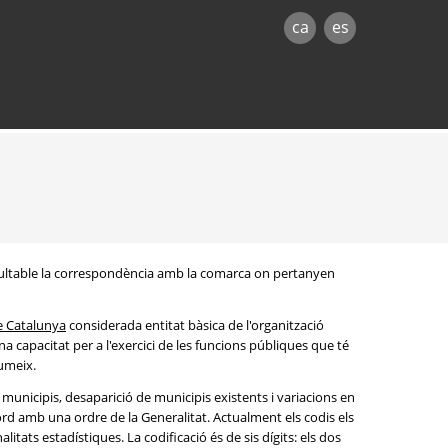
ca
es
onsultable la correspondència amb la comarca on pertanyen
e Catalunya
considerada entitat bàsica de l'organització
na capacitat per a l'exercici de les funcions públiques que té
sumeix.
s municipis, desaparició de municipis existents i variacions en
rd amb una ordre de la Generalitat. Actualment els codis els
litats estadístiques. La codificació és de sis dígits: els dos