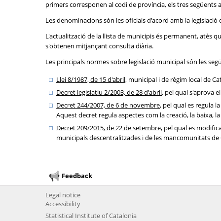
primers corresponen al codi de província, els tres següents a l
Les denominacions són les oficials d'acord amb la legislació 
L'actualització de la llista de municipis és permanent, atès
s'obtenen mitjançant consulta diària.
Les principals normes sobre legislació municipal són les seg
Llei 8/1987, de 15 d'abril
, municipal i de règim local de Ca
Decret legislatiu 2/2003, de 28 d'abril
, pel qual s'aprova e
Decret 244/2007, de 6 de novembre
, pel qual es regula 
Aquest decret regula aspectes com la creació, la baixa, la 
Decret 209/2015, de 22 de setembre
, pel qual es modific
municipals descentralitzades i de les mancomunitats de Ca
Feedback
Legal notice
Accessibility
Statistical Institute of Catalonia