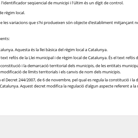
'identificador seqüencial de municipi i l'últim és un dígit de control.
de règim local.
 que les variacions que s'hi produeixen són objecte d'establiment mitjançant 
üents:
talunya. Aquesta és la llei bàsica del règim local a Catalunya.
l text refós de la Llei municipal i de règim local de Catalunya. És el text refós 
la constitució i la demarcació territorial dels municipis, de les entitats muni
modificació de límits territorials i els canvis de nom dels municipis.
a el Decret 244/2007, de 6 de novembre, pel qual es regula la constitució i la d
talunya. Aquest decret modifica la regulació d'algun aspecte referent a la mo