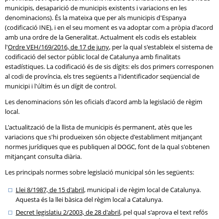
municipis, desaparició de municipis existents i variacions en les
denominacions). És la mateixa que per als municipis d'Espanya
(codificació INE), i en el seu moment es va adoptar com a pròpia d'acord
amb una ordre de la Generalitat. Actualment els codis els estableix
l'
Ordre VEH/169/2016, de 17 de juny
, per la qual s'estableix el sistema de
codificació del sector públic local de Catalunya amb finalitats
estadístiques. La codificació és de sis dígits: els dos primers corresponen
al codi de província, els tres següents a l'identificador seqüencial de
municipi i l'últim és un dígit de control.
Les denominacions són les oficials d'acord amb la legislació de règim
local.
L'actualització de la llista de municipis és permanent, atès que les
variacions que s'hi produeixen són objecte d'establiment mitjançant
normes jurídiques que es publiquen al DOGC, font de la qual s'obtenen
mitjançant consulta diària.
Les principals normes sobre legislació municipal són les següents:
Llei 8/1987, de 15 d'abril
, municipal i de règim local de Catalunya.
Aquesta és la llei bàsica del règim local a Catalunya.
Decret legislatiu 2/2003, de 28 d'abril
, pel qual s'aprova el text refós