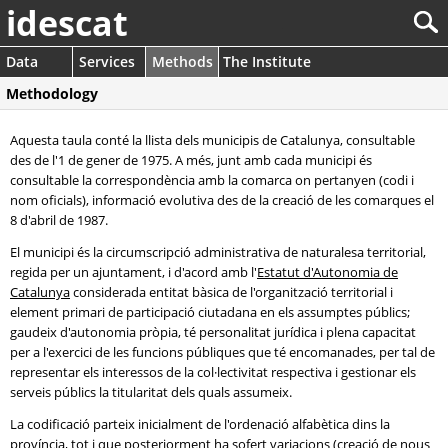
idescat
Data
Services
Methods
The Institute
Methodology
Aquesta taula conté la llista dels municipis de Catalunya, consultable
des de l'1 de gener de 1975. A més, junt amb cada municipi és
consultable la correspondència amb la comarca on pertanyen (codi i
nom oficials), informació evolutiva des de la creació de les comarques el
8 d'abril de 1987.
El municipi és la circumscripció administrativa de naturalesa territorial,
regida per un ajuntament, i d'acord amb l'
Estatut d'Autonomia de
Catalunya
considerada entitat bàsica de l'organització territorial i
element primari de participació ciutadana en els assumptes públics;
gaudeix d'autonomia pròpia, té personalitat jurídica i plena capacitat
per a l'exercici de les funcions públiques que té encomanades, per tal de
representar els interessos de la col·lectivitat respectiva i gestionar els
serveis públics la titularitat dels quals assumeix.
La codificació parteix inicialment de l'ordenació alfabètica dins la
província, tot i que posteriorment ha sofert variacions (creació de nous