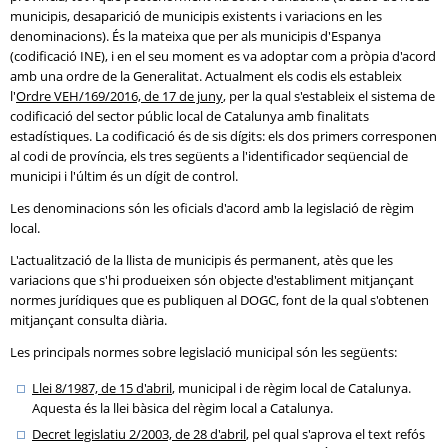
municipis, desaparició de municipis existents i variacions en les
denominacions). És la mateixa que per als municipis d'Espanya
(codificació INE), i en el seu moment es va adoptar com a pròpia d'acord
amb una ordre de la Generalitat. Actualment els codis els estableix
l'
Ordre VEH/169/2016, de 17 de juny
, per la qual s'estableix el sistema de
codificació del sector públic local de Catalunya amb finalitats
estadístiques. La codificació és de sis dígits: els dos primers corresponen
al codi de província, els tres següents a l'identificador seqüencial de
municipi i l'últim és un dígit de control.
Les denominacions són les oficials d'acord amb la legislació de règim
local.
L'actualització de la llista de municipis és permanent, atès que les
variacions que s'hi produeixen són objecte d'establiment mitjançant
normes jurídiques que es publiquen al DOGC, font de la qual s'obtenen
mitjançant consulta diària.
Les principals normes sobre legislació municipal són les següents:
Llei 8/1987, de 15 d'abril
, municipal i de règim local de Catalunya.
Aquesta és la llei bàsica del règim local a Catalunya.
Decret legislatiu 2/2003, de 28 d'abril
, pel qual s'aprova el text refós