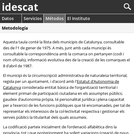
idescat
Datos
Servicios
Métodos
El Instituto
Metodología
Aquesta taula conté la llista dels municipis de Catalunya, consultable
des de l'1 de gener de 1975. A més, junt amb cada municipi és
consultable la correspondència amb la comarca on pertanyen (codi i
nom oficials), informació evolutiva des de la creació de les comarques el
8 d'abril de 1987.
El municipi és la circumscripció administrativa de naturalesa territorial,
regida per un ajuntament, i d'acord amb l'
Estatut d'Autonomia de
Catalunya
considerada entitat bàsica de l'organització territorial i
element primari de participació ciutadana en els assumptes públics;
gaudeix d'autonomia pròpia, té personalitat jurídica i plena capacitat
per a l'exercici de les funcions públiques que té encomanades, per tal de
representar els interessos de la col·lectivitat respectiva i gestionar els
serveis públics la titularitat dels quals assumeix.
La codificació parteix inicialment de l'ordenació alfabètica dins la
província, tot i que posteriorment ha sofert variacions (creació de nous