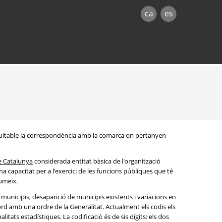
ca
es
onsultable la correspondència amb la comarca on pertanyen
e Catalunya
considerada entitat bàsica de l'organització
na capacitat per a l'exercici de les funcions públiques que té
sumeix.
s municipis, desaparició de municipis existents i variacions en
rd amb una ordre de la Generalitat. Actualment els codis els
litats estadístiques. La codificació és de sis dígits: els dos