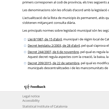
primers corresponen al codi de província, els tres següents a l
Les denominacions són les oficials d'acord amb la legislació 
L'actualització de la llista de municipis és permanent, atès
s'obtenen mitjançant consulta diària.
Les principals normes sobre legislació municipal són les seg
Llei 8/1987, de 15 d'abril
, municipal i de règim local de Ca
Decret legislatiu 2/2003, de 28 d'abril
, pel qual s'aprova e
Decret 244/2007, de 6 de novembre
, pel qual es regula 
Aquest decret regula aspectes com la creació, la baixa, la 
Decret 209/2015, de 22 de setembre
, pel qual es modific
municipals descentralitzades i de les mancomunitats de Ca
Feedback
Legal notice
Accessibility
Statistical Institute of Catalonia