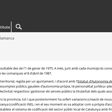
titute
alamanca
consultable des de l'1 de gener de 1975. A més, junt amb cada municipi és c
e les comarques el 8 d'abril de 1987.
territorial, regida per un ajuntament, i d'acord amb l'
Estatut d'Autonomia d
 assumptes públics; gaudeix d'autonomia pròpia, té personalitat jurídica i ple
ctivitat respectiva i gestionar els serveis públics la titularitat dels quals as
ins la província, tot i que posteriorment ha sofert variacions (creació de nou
panya (codificació INE), i en el seu moment es va adoptar com a pròpia d'aco
'estableix el sistema de codificació del sector públic local de Catalunya amb fina