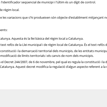
'identificador seqüencial de municipi i l'últim és un dígit de control.
de règim local.
 que les variacions que s'hi produeixen són objecte d'establiment mitjançant 
üents:
talunya. Aquesta és la llei bàsica del règim local a Catalunya.
l text refós de la Llei municipal i de règim local de Catalunya. És el text refós 
la constitució i la demarcació territorial dels municipis, de les entitats muni
modificació de límits territorials i els canvis de nom dels municipis.
a el Decret 244/2007, de 6 de novembre, pel qual es regula la constitució i la d
talunya. Aquest decret modifica la regulació d'algun aspecte referent a la mo