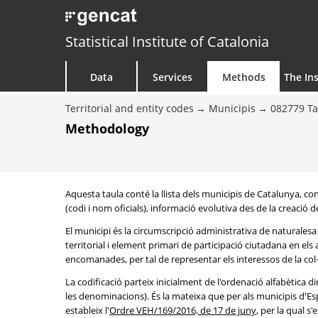
Statistical Institute of Catalonia
Data
Services
Methods
The Ins
Territorial and entity codes
Municipis
082779 T
Methodology
Aquesta taula conté la llista dels municipis de Catalunya, 
(codi i nom oficials), informació evolutiva des de la creació d
El municipi és la circumscripció administrativa de naturalesa 
territorial i element primari de participació ciutadana en els
encomanades, per tal de representar els interessos de la col·le
La codificació parteix inicialment de l'ordenació alfabètica d
les denominacions). És la mateixa que per als municipis d'Es
estableix l'
Ordre VEH/169/2016, de 17 de juny
, per la qual s