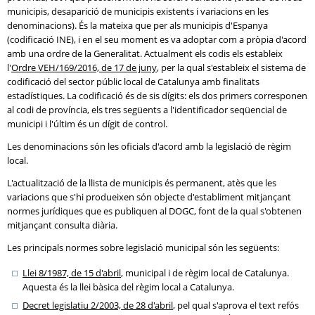
municipis, desaparició de municipis existents i variacions en les
denominacions). És la mateixa que per als municipis d'Espanya
(codificació INE), i en el seu moment es va adoptar com a pròpia d'acord
amb una ordre de la Generalitat. Actualment els codis els estableix
l'
Ordre VEH/169/2016, de 17 de juny
, per la qual s'estableix el sistema de
codificació del sector públic local de Catalunya amb finalitats
estadístiques. La codificació és de sis dígits: els dos primers corresponen
al codi de província, els tres següents a l'identificador seqüencial de
municipi i l'últim és un dígit de control.
Les denominacions són les oficials d'acord amb la legislació de règim
local.
L'actualització de la llista de municipis és permanent, atès que les
variacions que s'hi produeixen són objecte d'establiment mitjançant
normes jurídiques que es publiquen al DOGC, font de la qual s'obtenen
mitjançant consulta diària.
Les principals normes sobre legislació municipal són les següents:
Llei 8/1987, de 15 d'abril
, municipal i de règim local de Catalunya.
Aquesta és la llei bàsica del règim local a Catalunya.
Decret legislatiu 2/2003, de 28 d'abril
, pel qual s'aprova el text refós