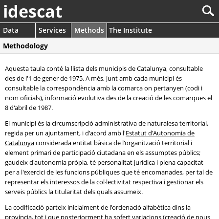
idescat
Data
Services
Methods
The Institute
Methodology
Aquesta taula conté la llista dels municipis de Catalunya, consultable
des de l'1 de gener de 1975. A més, junt amb cada municipi és
consultable la correspondència amb la comarca on pertanyen (codi i
nom oficials), informació evolutiva des de la creació de les comarques el
8 d'abril de 1987.
El municipi és la circumscripció administrativa de naturalesa territorial,
regida per un ajuntament, i d'acord amb l'
Estatut d'Autonomia de
Catalunya
considerada entitat bàsica de l'organització territorial i
element primari de participació ciutadana en els assumptes públics;
gaudeix d'autonomia pròpia, té personalitat jurídica i plena capacitat
per a l'exercici de les funcions públiques que té encomanades, per tal de
representar els interessos de la col·lectivitat respectiva i gestionar els
serveis públics la titularitat dels quals assumeix.
La codificació parteix inicialment de l'ordenació alfabètica dins la
província, tot i que posteriorment ha sofert variacions (creació de nous