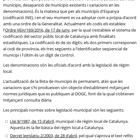
municipis, desaparició de municipis existents i variacions en les
denominacions). És la mateixa que per als municipis d'Espanya
(codificació INE), i en el seu moment es va adoptar com a pròpia d'acord
amb una ordre de la Generalitat. Actualment els codis els estableix
l'
Ordre VEH/169/2016, de 17 de juny
, per la qual s'estableix el sistema de
codificació del sector públic local de Catalunya amb finalitats
estadístiques. La codificació és de sis dígits: els dos primers corresponen
al codi de província, els tres següents a l'identificador seqüencial de
municipi i l'últim és un dígit de control.
Les denominacions són les oficials d'acord amb la legislació de règim
local.
L'actualització de la llista de municipis és permanent, atès que les
variacions que s'hi produeixen són objecte d'establiment mitjançant
normes jurídiques que es publiquen al DOGC, font de la qual s'obtenen
mitjançant consulta diària.
Les principals normes sobre legislació municipal són les següents:
Llei 8/1987, de 15 d'abril
, municipal i de règim local de Catalunya.
Aquesta és la llei bàsica del règim local a Catalunya.
Decret legislatiu 2/2003, de 28 d'abril
, pel qual s'aprova el text refós