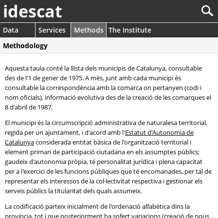
idescat
Data
Services
Methods
The Institute
Methodology
Aquesta taula conté la llista dels municipis de Catalunya, consultable
des de l'1 de gener de 1975. A més, junt amb cada municipi és
consultable la correspondència amb la comarca on pertanyen (codi i
nom oficials), informació evolutiva des de la creació de les comarques el
8 d'abril de 1987.
El municipi és la circumscripció administrativa de naturalesa territorial,
regida per un ajuntament, i d'acord amb l'
Estatut d'Autonomia de
Catalunya
considerada entitat bàsica de l'organització territorial i
element primari de participació ciutadana en els assumptes públics;
gaudeix d'autonomia pròpia, té personalitat jurídica i plena capacitat
per a l'exercici de les funcions públiques que té encomanades, per tal de
representar els interessos de la col·lectivitat respectiva i gestionar els
serveis públics la titularitat dels quals assumeix.
La codificació parteix inicialment de l'ordenació alfabètica dins la
província, tot i que posteriorment ha sofert variacions (creació de nous