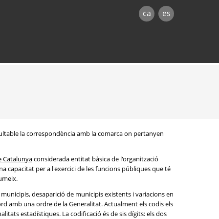
ca
es
onsultable la correspondència amb la comarca on pertanyen
e Catalunya
considerada entitat bàsica de l'organització
na capacitat per a l'exercici de les funcions públiques que té
sumeix.
s municipis, desaparició de municipis existents i variacions en
rd amb una ordre de la Generalitat. Actualment els codis els
litats estadístiques. La codificació és de sis dígits: els dos