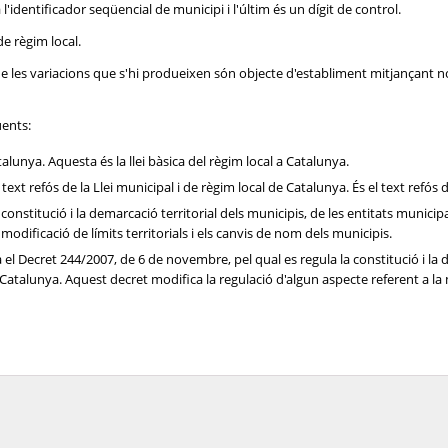
'identificador seqüencial de municipi i l'últim és un dígit de control.
de règim local.
 que les variacions que s'hi produeixen són objecte d'establiment mitjançant 
üents:
talunya. Aquesta és la llei bàsica del règim local a Catalunya.
l text refós de la Llei municipal i de règim local de Catalunya. És el text refós 
la constitució i la demarcació territorial dels municipis, de les entitats muni
modificació de límits territorials i els canvis de nom dels municipis.
a el Decret 244/2007, de 6 de novembre, pel qual es regula la constitució i la d
talunya. Aquest decret modifica la regulació d'algun aspecte referent a la mo