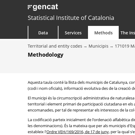
Statistical Institute of Catalonia
Data
Services
Methods
The Ins
Territorial and entity codes
Municipis
171019 M
Methodology
Aquesta taula conté la llista dels municipis de Catalunya, 
(codi i nom oficials), informació evolutiva des de la creació d
El municipi és la circumscripció administrativa de naturalesa 
territorial i element primari de participació ciutadana en els
encomanades, per tal de representar els interessos de la col·le
La codificació parteix inicialment de l'ordenació alfabètica d
les denominacions). És la mateixa que per als municipis d'Es
estableix l'
Ordre VEH/169/2016, de 17 de juny
, per la qual s