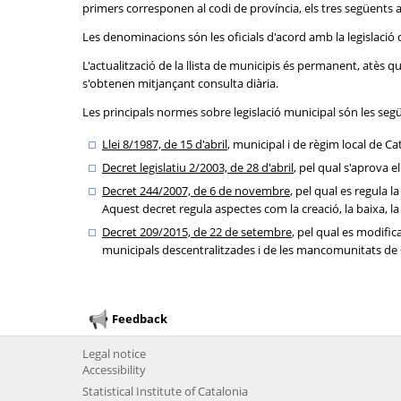
primers corresponen al codi de província, els tres següents a l
Les denominacions són les oficials d'acord amb la legislació 
L'actualització de la llista de municipis és permanent, atès
s'obtenen mitjançant consulta diària.
Les principals normes sobre legislació municipal són les seg
Llei 8/1987, de 15 d'abril
, municipal i de règim local de Ca
Decret legislatiu 2/2003, de 28 d'abril
, pel qual s'aprova e
Decret 244/2007, de 6 de novembre
, pel qual es regula 
Aquest decret regula aspectes com la creació, la baixa, la 
Decret 209/2015, de 22 de setembre
, pel qual es modific
municipals descentralitzades i de les mancomunitats de Ca
Feedback
Legal notice
Accessibility
Statistical Institute of Catalonia