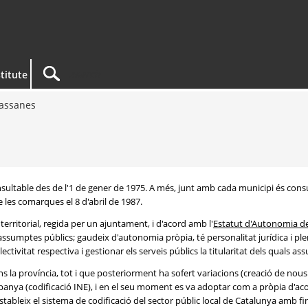
titute
assanes
consultable des de l'1 de gener de 1975. A més, junt amb cada municipi és c
e les comarques el 8 d'abril de 1987.
territorial, regida per un ajuntament, i d'acord amb l'
Estatut d'Autonomia d
 assumptes públics; gaudeix d'autonomia pròpia, té personalitat jurídica i ple
ctivitat respectiva i gestionar els serveis públics la titularitat dels quals as
ins la província, tot i que posteriorment ha sofert variacions (creació de nou
panya (codificació INE), i en el seu moment es va adoptar com a pròpia d'aco
'estableix el sistema de codificació del sector públic local de Catalunya amb fina