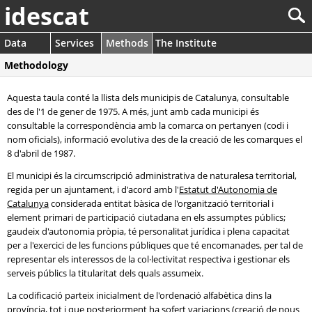
idescat
Data
Services
Methods
The Institute
Methodology
Aquesta taula conté la llista dels municipis de Catalunya, consultable
des de l'1 de gener de 1975. A més, junt amb cada municipi és
consultable la correspondència amb la comarca on pertanyen (codi i
nom oficials), informació evolutiva des de la creació de les comarques el
8 d'abril de 1987.
El municipi és la circumscripció administrativa de naturalesa territorial,
regida per un ajuntament, i d'acord amb l'
Estatut d'Autonomia de
Catalunya
considerada entitat bàsica de l'organització territorial i
element primari de participació ciutadana en els assumptes públics;
gaudeix d'autonomia pròpia, té personalitat jurídica i plena capacitat
per a l'exercici de les funcions públiques que té encomanades, per tal de
representar els interessos de la col·lectivitat respectiva i gestionar els
serveis públics la titularitat dels quals assumeix.
La codificació parteix inicialment de l'ordenació alfabètica dins la
província, tot i que posteriorment ha sofert variacions (creació de nous