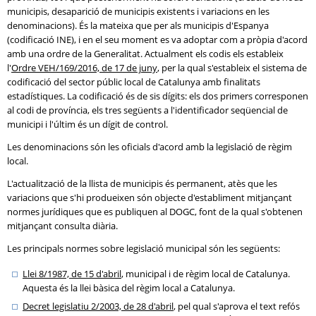
municipis, desaparició de municipis existents i variacions en les
denominacions). És la mateixa que per als municipis d'Espanya
(codificació INE), i en el seu moment es va adoptar com a pròpia d'acord
amb una ordre de la Generalitat. Actualment els codis els estableix
l'
Ordre VEH/169/2016, de 17 de juny
, per la qual s'estableix el sistema de
codificació del sector públic local de Catalunya amb finalitats
estadístiques. La codificació és de sis dígits: els dos primers corresponen
al codi de província, els tres següents a l'identificador seqüencial de
municipi i l'últim és un dígit de control.
Les denominacions són les oficials d'acord amb la legislació de règim
local.
L'actualització de la llista de municipis és permanent, atès que les
variacions que s'hi produeixen són objecte d'establiment mitjançant
normes jurídiques que es publiquen al DOGC, font de la qual s'obtenen
mitjançant consulta diària.
Les principals normes sobre legislació municipal són les següents:
Llei 8/1987, de 15 d'abril
, municipal i de règim local de Catalunya.
Aquesta és la llei bàsica del règim local a Catalunya.
Decret legislatiu 2/2003, de 28 d'abril
, pel qual s'aprova el text refós