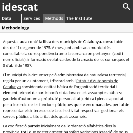
idescat
Data
Services
Methods
The Institute
Methodology
Aquesta taula conté la llista dels municipis de Catalunya, consultable
des de l'1 de gener de 1975. A més, junt amb cada municipi és
consultable la correspondència amb la comarca on pertanyen (codi i
nom oficials), informació evolutiva des de la creació de les comarques el
8 d'abril de 1987.
El municipi és la circumscripció administrativa de naturalesa territorial,
regida per un ajuntament, i d'acord amb l'
Estatut d'Autonomia de
Catalunya
considerada entitat bàsica de l'organització territorial i
element primari de participació ciutadana en els assumptes públics;
gaudeix d'autonomia pròpia, té personalitat jurídica i plena capacitat
per a l'exercici de les funcions públiques que té encomanades, per tal de
representar els interessos de la col·lectivitat respectiva i gestionar els
serveis públics la titularitat dels quals assumeix.
La codificació parteix inicialment de l'ordenació alfabètica dins la
província, tot i que posteriorment ha sofert variacions (creació de nous