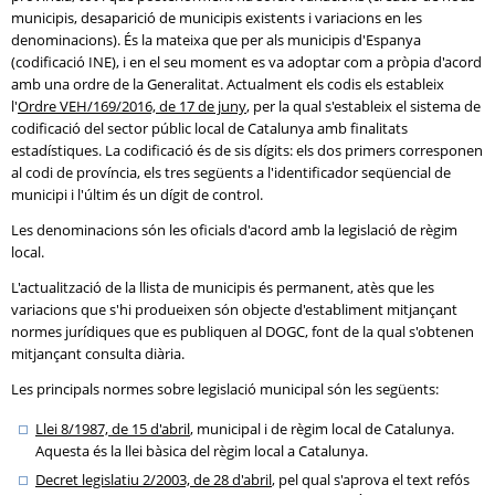
municipis, desaparició de municipis existents i variacions en les
denominacions). És la mateixa que per als municipis d'Espanya
(codificació INE), i en el seu moment es va adoptar com a pròpia d'acord
amb una ordre de la Generalitat. Actualment els codis els estableix
l'
Ordre VEH/169/2016, de 17 de juny
, per la qual s'estableix el sistema de
codificació del sector públic local de Catalunya amb finalitats
estadístiques. La codificació és de sis dígits: els dos primers corresponen
al codi de província, els tres següents a l'identificador seqüencial de
municipi i l'últim és un dígit de control.
Les denominacions són les oficials d'acord amb la legislació de règim
local.
L'actualització de la llista de municipis és permanent, atès que les
variacions que s'hi produeixen són objecte d'establiment mitjançant
normes jurídiques que es publiquen al DOGC, font de la qual s'obtenen
mitjançant consulta diària.
Les principals normes sobre legislació municipal són les següents:
Llei 8/1987, de 15 d'abril
, municipal i de règim local de Catalunya.
Aquesta és la llei bàsica del règim local a Catalunya.
Decret legislatiu 2/2003, de 28 d'abril
, pel qual s'aprova el text refós