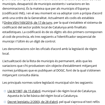
municipis, desaparició de municipis existents i variacions en les
denominacions). És la mateixa que per als municipis d'Espanya
(codificació INE), i en el seu moment es va adoptar com a pròpia d'acord
amb una ordre de la Generalitat. Actualment els codis els estableix
l'
Ordre VEH/169/2016, de 17 de juny
, per la qual s'estableix el sistema de
codificació del sector públic local de Catalunya amb finalitats
estadístiques. La codificació és de sis dígits: els dos primers corresponen
al codi de província, els tres següents a l'identificador seqüencial de
municipi i l'últim és un dígit de control.
Les denominacions són les oficials d'acord amb la legislació de règim
local.
L'actualització de la llista de municipis és permanent, atès que les
variacions que s'hi produeixen són objecte d'establiment mitjançant
normes jurídiques que es publiquen al DOGC, font de la qual s'obtenen
mitjançant consulta diària.
Les principals normes sobre legislació municipal són les següents:
Llei 8/1987, de 15 d'abril
, municipal i de règim local de Catalunya.
Aquesta és la llei bàsica del règim local a Catalunya.
Decret legislatiu 2/2003, de 28 d'abril
, pel qual s'aprova el text refós