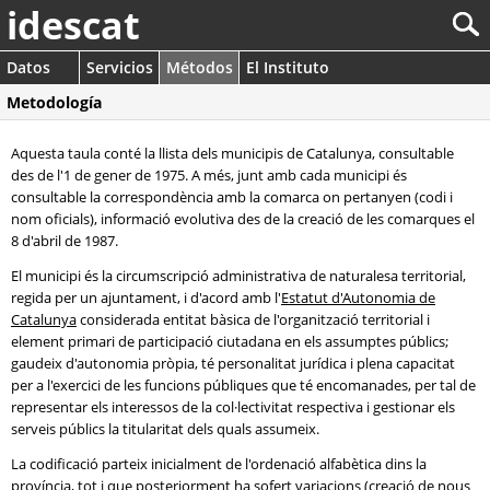
idescat
Datos
Servicios
Métodos
El Instituto
Metodología
Aquesta taula conté la llista dels municipis de Catalunya, consultable
des de l'1 de gener de 1975. A més, junt amb cada municipi és
consultable la correspondència amb la comarca on pertanyen (codi i
nom oficials), informació evolutiva des de la creació de les comarques el
8 d'abril de 1987.
El municipi és la circumscripció administrativa de naturalesa territorial,
regida per un ajuntament, i d'acord amb l'
Estatut d'Autonomia de
Catalunya
considerada entitat bàsica de l'organització territorial i
element primari de participació ciutadana en els assumptes públics;
gaudeix d'autonomia pròpia, té personalitat jurídica i plena capacitat
per a l'exercici de les funcions públiques que té encomanades, per tal de
representar els interessos de la col·lectivitat respectiva i gestionar els
serveis públics la titularitat dels quals assumeix.
La codificació parteix inicialment de l'ordenació alfabètica dins la
província, tot i que posteriorment ha sofert variacions (creació de nous