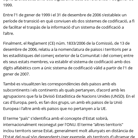
1999.
Entre l'1 de gener de 1999 i el 31 de desembre de 2006 s'estableix un
període de transició en què conviuen els dos sistemes de codificació, a fi
de facilitar el traspàs de la informació d'un sistema de codificació a
l'altre.
Finalment, el Reglament (CE) núm. 1833/2006 de la Comissió, de 13 de
desembre de 2006, relatiu a la nomenclatura de països i territoris per a
les estadístiques del comerç exterior de la Comunitat i del comerç entre
els seus estats membres, va establir el sistema de codificació amb dos
dígits alfabètics com a únic sistema de codificació vàlid a partir de l'1 de
gener de 2007.
També es visualitzen les correspondències dels països amb els
subcontinents i els continents als quals pertanyen, d'acord amb les
agrupacions que fa la Divisió Estadística de Nacions Unides (UNSD). En el
cas d'Europa, però, es fan dos grups, un amb els països de la Unió
Europea i l'altre amb els països que no pertanyen a la UE.
El terme "país" s'identifica amb el concepte d'Estat sobirà,
internacionalment reconegut per l'ONU. El terme "altres territoris"
inclou territoris sense Estat, generalment molt allunyats en distància de
l'Estat del qual són dependents (per exemple, els territoris d'ultramar de