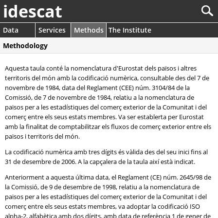
idescat
Data
Services
Methods
The Institute
Methodology
Aquesta taula conté la nomenclatura d'Eurostat dels països i altres
territoris del món amb la codificació numèrica, consultable des del 7 de
novembre de 1984, data del Reglament (CEE) núm. 3104/84 de la
Comissió, de 7 de novembre de 1984, relatiu a la nomenclatura de
països per a les estadístiques del comerç exterior de la Comunitat i del
comerç entre els seus estats membres. Va ser establerta per Eurostat
amb la finalitat de comptabilitzar els fluxos de comerç exterior entre els
països i territoris del món.
La codificació numèrica amb tres dígits és vàlida des del seu inici fins al
31 de desembre de 2006. A la capçalera de la taula així està indicat.
Anteriorment a aquesta última data, el Reglament (CE) núm. 2645/98 de
la Comissió, de 9 de desembre de 1998, relatiu a la nomenclatura de
països per a les estadístiques del comerç exterior de la Comunitat i del
comerç entre els seus estats membres, va adoptar la codificació ISO
alpha-2, alfabètica amb dos dígits, amb data de referència 1 de gener de