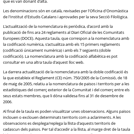
que es van donant d'alta.
Les denominacions són en català, revisades per l'Oficina d'Onomàstica
de l'Institut d'Estudis Catalans i aprovades per la seva Secció Filològica.
L'actualització de la nomenclatura és periòdica, d'acord amb la
publicació de fins ara 24 reglaments al Diari Oficial de les Comunitats
Europees (DOCE). Aquesta taula, que correspon a la nomenclatura amb
la codificació numèrica, s'actualitza amb els 15 primers reglaments
(codificació únicament numèrica) i amb els 7 següents (doble
codificació). La nomenclatura amb la codificació alfabètica es pot
consultar en una altra taula d'aquest lloc web.
La darrera actualització de la nomenclatura amb la doble codificació és
la que estableix el Reglament (CE) núm. 750/2005 de la Comissió, de 18
de maig de 2005, relatiu a la nomenclatura de països i territoris per a les
estadístiques del comerç exterior de la Comunitat i del comerç entre els
seus estats membres, que li dóna validesa fins al 31 de desembre de
2006.
Al final de la taula es poden visualitzar unes observacions. Alguns països
inclouen o exclouen determinats territoris com a aclariments. A les
observacions es desplega/replega la llista d'aquests territoris de
cadascun dels països. Per tal d'accedir a la llista, al marge dret de la taula