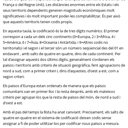
França o del Regne Unit). Les distàncies enormes entre els Estats i els
seus territoris dependents generen magnituds econòmiques molt
significatives i és molt important poder-les comptabilitzar. És per això
que aquests territoris tenen codis propis.
En aquesta taula, la codificació és la de tres dígits numèrics. El primer
correspon a cada un dels cinc continents (0=Europa, 2 i 3=Àfrica, 4 i
5=Amèrica, 6 i 7=Àsia, 8=Oceania i Antàrtida, i 9=Altres codis no
territorials) i el segon i el tercer són un número seqüencial des del 01 en
endavant , amb salts de quatre en quatre, dins de cada continent. Per
tal d'assignar aquests dos últims dígits, generalment s'ordenen els
països i territoris amb criteris de situació geogràfica, fent agrupacions de
nord a sud, com a primer criteri i, dins d'aquestes, d'oest a est, com a
segon criteri.
Els països d'Europa estan ordenats de manera que els països
comunitaris van en primer lloc i la resta després, amb els mateixos
criteris per agrupar-los que la resta de països del món, de nord a sud i
d'oest a est.
Amb el pas del temps la llista ha anat canviant. Precisament, els salts de
quatre en quatre en el sistema de codificació deixen codis sense
assignar a fi de poder utilitzar-los per codificar nous països a mesura