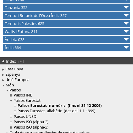
Tanzània 352
Territori Britànic de l'Oceà Índic 357
Territoris Palestins 625
Wallis i Futuna 811
Àustria 038
Índia 664
Index
[
+
]
Catalunya
Espanya
Unió Europea
Món
Països
Països INE
Països Eurostat
Països Eurostat -numèric- (fins el 31-12-2006)
Països Eurostat -alfabètic- (des de l'1-1-1999)
Països UNSD
Països ISO (alpha-2)
Països ISO (alpha-3)
Taula de correspondències de codis de països