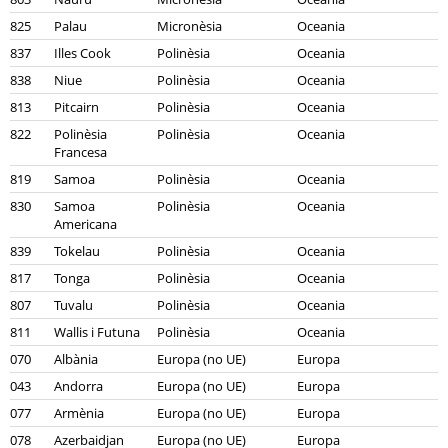
825
Palau
Micronèsia
Oceania
837
Illes Cook
Polinèsia
Oceania
838
Niue
Polinèsia
Oceania
813
Pitcairn
Polinèsia
Oceania
822
Polinèsia
Polinèsia
Oceania
Francesa
819
Samoa
Polinèsia
Oceania
830
Samoa
Polinèsia
Oceania
Americana
839
Tokelau
Polinèsia
Oceania
817
Tonga
Polinèsia
Oceania
807
Tuvalu
Polinèsia
Oceania
811
Wallis i Futuna
Polinèsia
Oceania
070
Albània
Europa (no UE)
Europa
043
Andorra
Europa (no UE)
Europa
077
Armènia
Europa (no UE)
Europa
078
Azerbaidjan
Europa (no UE)
Europa