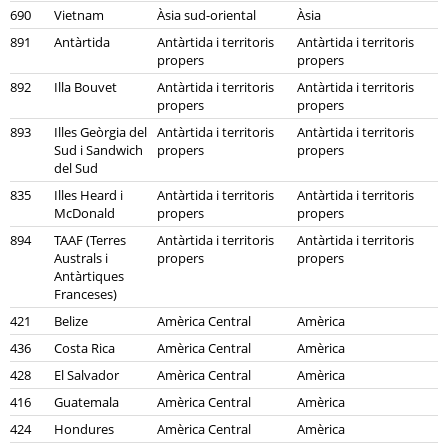
690
Vietnam
Àsia sud-oriental
Àsia
891
Antàrtida
Antàrtida i territoris
Antàrtida i territoris
propers
propers
892
Illa Bouvet
Antàrtida i territoris
Antàrtida i territoris
propers
propers
893
Illes Geòrgia del
Antàrtida i territoris
Antàrtida i territoris
Sud i Sandwich
propers
propers
del Sud
835
Illes Heard i
Antàrtida i territoris
Antàrtida i territoris
McDonald
propers
propers
894
TAAF (Terres
Antàrtida i territoris
Antàrtida i territoris
Australs i
propers
propers
Antàrtiques
Franceses)
421
Belize
Amèrica Central
Amèrica
436
Costa Rica
Amèrica Central
Amèrica
428
El Salvador
Amèrica Central
Amèrica
416
Guatemala
Amèrica Central
Amèrica
424
Hondures
Amèrica Central
Amèrica