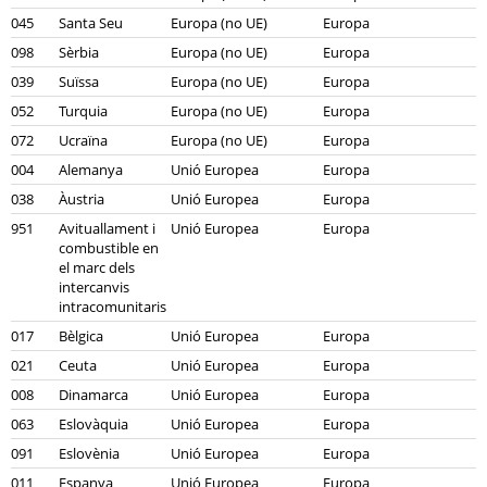
045
Santa Seu
Europa (no UE)
Europa
098
Sèrbia
Europa (no UE)
Europa
039
Suïssa
Europa (no UE)
Europa
052
Turquia
Europa (no UE)
Europa
072
Ucraïna
Europa (no UE)
Europa
004
Alemanya
Unió Europea
Europa
038
Àustria
Unió Europea
Europa
951
Avituallament i
Unió Europea
Europa
combustible en
el marc dels
intercanvis
intracomunitaris
017
Bèlgica
Unió Europea
Europa
021
Ceuta
Unió Europea
Europa
008
Dinamarca
Unió Europea
Europa
063
Eslovàquia
Unió Europea
Europa
091
Eslovènia
Unió Europea
Europa
011
Espanya
Unió Europea
Europa