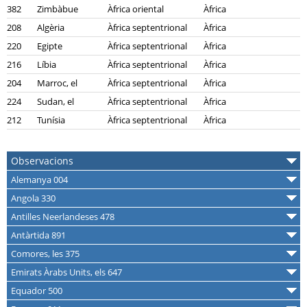
382
Zimbàbue
Àfrica oriental
Àfrica
208
Algèria
Àfrica septentrional
Àfrica
220
Egipte
Àfrica septentrional
Àfrica
216
Líbia
Àfrica septentrional
Àfrica
204
Marroc, el
Àfrica septentrional
Àfrica
224
Sudan, el
Àfrica septentrional
Àfrica
212
Tunísia
Àfrica septentrional
Àfrica
Observacions
Alemanya 004
Angola 330
Antilles Neerlandeses 478
Antàrtida 891
Comores, les 375
Emirats Àrabs Units, els 647
Equador 500