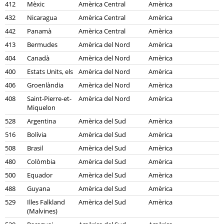
412
Mèxic
Amèrica Central
Amèrica
432
Nicaragua
Amèrica Central
Amèrica
442
Panamà
Amèrica Central
Amèrica
413
Bermudes
Amèrica del Nord
Amèrica
404
Canadà
Amèrica del Nord
Amèrica
400
Estats Units, els
Amèrica del Nord
Amèrica
406
Groenlàndia
Amèrica del Nord
Amèrica
408
Saint-Pierre-et-
Amèrica del Nord
Amèrica
Miquelon
528
Argentina
Amèrica del Sud
Amèrica
516
Bolívia
Amèrica del Sud
Amèrica
508
Brasil
Amèrica del Sud
Amèrica
480
Colòmbia
Amèrica del Sud
Amèrica
500
Equador
Amèrica del Sud
Amèrica
488
Guyana
Amèrica del Sud
Amèrica
529
Illes Falkland
Amèrica del Sud
Amèrica
(Malvines)