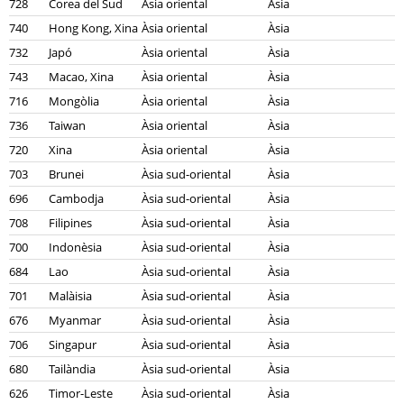
728
Corea del Sud
Àsia oriental
Àsia
740
Hong Kong, Xina
Àsia oriental
Àsia
732
Japó
Àsia oriental
Àsia
743
Macao, Xina
Àsia oriental
Àsia
716
Mongòlia
Àsia oriental
Àsia
736
Taiwan
Àsia oriental
Àsia
720
Xina
Àsia oriental
Àsia
703
Brunei
Àsia sud-oriental
Àsia
696
Cambodja
Àsia sud-oriental
Àsia
708
Filipines
Àsia sud-oriental
Àsia
700
Indonèsia
Àsia sud-oriental
Àsia
684
Lao
Àsia sud-oriental
Àsia
701
Malàisia
Àsia sud-oriental
Àsia
676
Myanmar
Àsia sud-oriental
Àsia
706
Singapur
Àsia sud-oriental
Àsia
680
Tailàndia
Àsia sud-oriental
Àsia
626
Timor-Leste
Àsia sud-oriental
Àsia