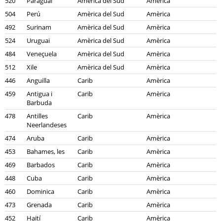
520
Paraguai
Amèrica del Sud
Amèrica
504
Perú
Amèrica del Sud
Amèrica
492
Surinam
Amèrica del Sud
Amèrica
524
Uruguai
Amèrica del Sud
Amèrica
484
Veneçuela
Amèrica del Sud
Amèrica
512
Xile
Amèrica del Sud
Amèrica
446
Anguilla
Carib
Amèrica
459
Antigua i
Carib
Amèrica
Barbuda
478
Antilles
Carib
Amèrica
Neerlandeses
474
Aruba
Carib
Amèrica
453
Bahames, les
Carib
Amèrica
469
Barbados
Carib
Amèrica
448
Cuba
Carib
Amèrica
460
Dominica
Carib
Amèrica
473
Grenada
Carib
Amèrica
452
Haití
Carib
Amèrica