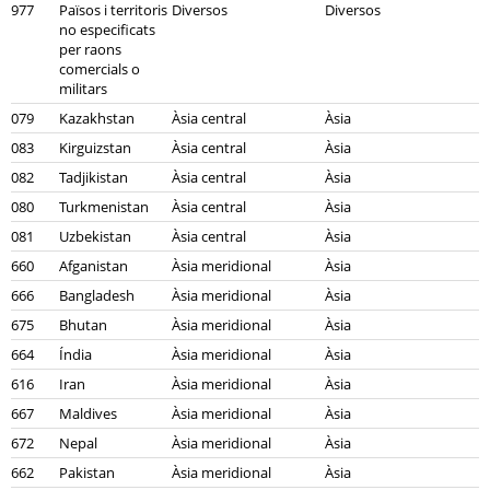
977
Països i territoris
Diversos
Diversos
no especificats
per raons
comercials o
militars
079
Kazakhstan
Àsia central
Àsia
083
Kirguizstan
Àsia central
Àsia
082
Tadjikistan
Àsia central
Àsia
080
Turkmenistan
Àsia central
Àsia
081
Uzbekistan
Àsia central
Àsia
660
Afganistan
Àsia meridional
Àsia
666
Bangladesh
Àsia meridional
Àsia
675
Bhutan
Àsia meridional
Àsia
664
Índia
Àsia meridional
Àsia
616
Iran
Àsia meridional
Àsia
667
Maldives
Àsia meridional
Àsia
672
Nepal
Àsia meridional
Àsia
662
Pakistan
Àsia meridional
Àsia