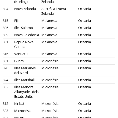
(Keeling)
Zelanda
804
Nova Zelanda
Austràlia i Nova
Oceania
Zelanda
815
Fiji
Melanèsia
Oceania
806
Illes Salomó
Melanèsia
Oceania
809
Nova Caledònia
Melanèsia
Oceania
801
Papua Nova
Melanèsia
Oceania
Guinea
816
Vanuatu
Melanèsia
Oceania
831
Guam
Micronèsia
Oceania
820
Illes Marianes
Micronèsia
Oceania
del Nord
824
Illes Marshall
Micronèsia
Oceania
832
Illes Menors
Micronèsia
Oceania
Allunyades dels
Estats Units
812
Kiribati
Micronèsia
Oceania
823
Micronèsia
Micronèsia
Oceania
803
Nauru
Micronèsia
Oceania