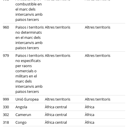
combustible en
el marc dels
intercanvis amb
països tercers
960
Països i territoris
Altres territoris
Altres territoris
no determinats
en el marc dels
intercanvis amb
països tercers
979
Països i territoris
Altres territoris
Altres territoris
no especificats
per raons
comercials o
militars en el
marc dels
intercanvis amb
països tercers
999
Unió Europea
Altres territoris
Altres territoris
330
Angola
Àfrica central
Àfrica
302
Camerun
Àfrica central
Àfrica
318
Congo
Àfrica central
Àfrica