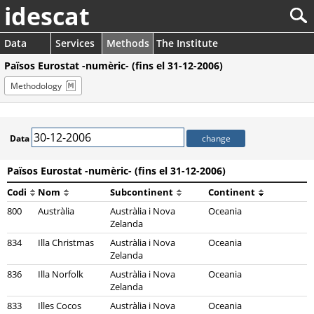
idescat
Data
Services
Methods
The Institute
Països Eurostat -numèric- (fins el 31-12-2006)
Methodology
Data
Països Eurostat -numèric- (fins el 31-12-2006)
Codi
Nom
Subcontinent
Continent
800
Austràlia
Austràlia i Nova
Oceania
Zelanda
834
Illa Christmas
Austràlia i Nova
Oceania
Zelanda
836
Illa Norfolk
Austràlia i Nova
Oceania
Zelanda
833
Illes Cocos
Austràlia i Nova
Oceania