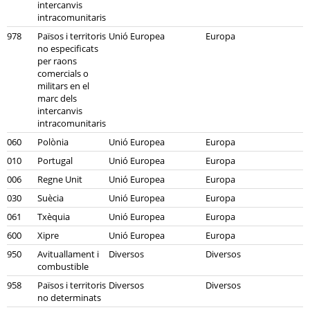
intercanvis
intracomunitaris
978
Països i territoris
Unió Europea
Europa
no especificats
per raons
comercials o
militars en el
marc dels
intercanvis
intracomunitaris
060
Polònia
Unió Europea
Europa
010
Portugal
Unió Europea
Europa
006
Regne Unit
Unió Europea
Europa
030
Suècia
Unió Europea
Europa
061
Txèquia
Unió Europea
Europa
600
Xipre
Unió Europea
Europa
950
Avituallament i
Diversos
Diversos
combustible
958
Països i territoris
Diversos
Diversos
no determinats