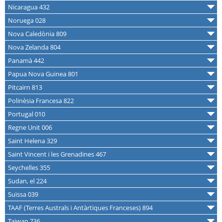
Nicaragua 432
Noruega 028
Nova Caledònia 809
Nova Zelanda 804
Panamà 442
Papua Nova Guinea 801
Pitcairn 813
Polinèsia Francesa 822
Portugal 010
Regne Unit 006
Saint Helena 329
Saint Vincent i les Grenadines 467
Seychelles 355
Sudan, el 224
Suïssa 039
TAAF (Terres Australs i Antàrtiques Franceses) 894
Taiwan 736