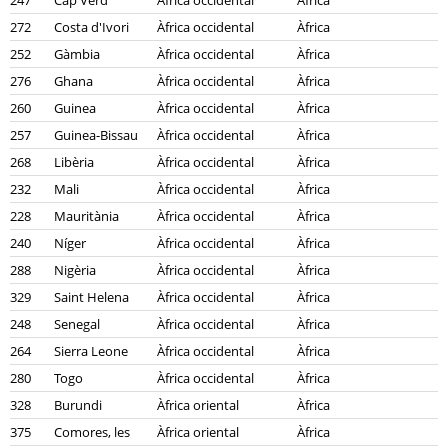
247
Cap Verd
Àfrica occidental
Àfrica
272
Costa d'Ivori
Àfrica occidental
Àfrica
252
Gàmbia
Àfrica occidental
Àfrica
276
Ghana
Àfrica occidental
Àfrica
260
Guinea
Àfrica occidental
Àfrica
257
Guinea-Bissau
Àfrica occidental
Àfrica
268
Libèria
Àfrica occidental
Àfrica
232
Mali
Àfrica occidental
Àfrica
228
Mauritània
Àfrica occidental
Àfrica
240
Níger
Àfrica occidental
Àfrica
288
Nigèria
Àfrica occidental
Àfrica
329
Saint Helena
Àfrica occidental
Àfrica
248
Senegal
Àfrica occidental
Àfrica
264
Sierra Leone
Àfrica occidental
Àfrica
280
Togo
Àfrica occidental
Àfrica
328
Burundi
Àfrica oriental
Àfrica
375
Comores, les
Àfrica oriental
Àfrica