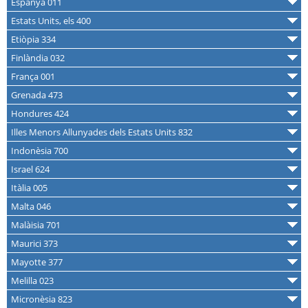
Espanya 011
Estats Units, els 400
Etiòpia 334
Finlàndia 032
França 001
Grenada 473
Hondures 424
Illes Menors Allunyades dels Estats Units 832
Indonèsia 700
Israel 624
Itàlia 005
Malta 046
Malàisia 701
Maurici 373
Mayotte 377
Melilla 023
Micronèsia 823