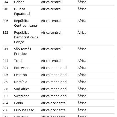
314
Gabon
Àfrica central
Àfrica
310
Guinea
Àfrica central
Àfrica
Equatorial
306
República
Àfrica central
Àfrica
Centreafricana
322
República
Àfrica central
Àfrica
Democràtica del
Congo
311
São Tomé i
Àfrica central
Àfrica
Príncipe
244
Txad
Àfrica central
Àfrica
391
Botswana
Àfrica meridional
Àfrica
395
Lesotho
Àfrica meridional
Àfrica
389
Namíbia
Àfrica meridional
Àfrica
388
Sud-àfrica
Àfrica meridional
Àfrica
393
Swaziland
Àfrica meridional
Àfrica
284
Benín
Àfrica occidental
Àfrica
236
Burkina Faso
Àfrica occidental
Àfrica