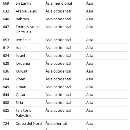
669
Sri Lanka
Àsia meridional
Àsia
632
Aràbia Saudí
Àsia occidental
Àsia
640
Bahrain
Àsia occidental
Àsia
647
Emirats Àrabs
Àsia occidental
Àsia
Units, els
653
Iemen, el
Àsia occidental
Àsia
612
Iraq, l'
Àsia occidental
Àsia
624
Israel
Àsia occidental
Àsia
628
Jordània
Àsia occidental
Àsia
636
Kuwait
Àsia occidental
Àsia
604
Líban
Àsia occidental
Àsia
649
Oman
Àsia occidental
Àsia
644
Qatar
Àsia occidental
Àsia
608
Síria
Àsia occidental
Àsia
625
Territoris
Àsia occidental
Àsia
Palestins
724
Corea del Nord
Àsia oriental
Àsia