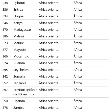
338
Djibouti
Àfrica oriental
Àfrica
336
Eritrea
Àfrica oriental
Àfrica
334
Etiòpia
Àfrica oriental
Àfrica
346
Kenya
Àfrica oriental
Àfrica
370
Madagascar
Àfrica oriental
Àfrica
386
Malawi
Àfrica oriental
Àfrica
373
Maurici
Àfrica oriental
Àfrica
377
Mayotte
Àfrica oriental
Àfrica
366
Moçambic
Àfrica oriental
Àfrica
324
Ruanda
Àfrica oriental
Àfrica
355
Seychelles
Àfrica oriental
Àfrica
342
Somàlia
Àfrica oriental
Àfrica
352
Tanzània
Àfrica oriental
Àfrica
357
Territori Britànic
Àfrica oriental
Àfrica
de l'Oceà Índic
350
Uganda
Àfrica oriental
Àfrica
378
Zàmbia
Àfrica oriental
Àfrica