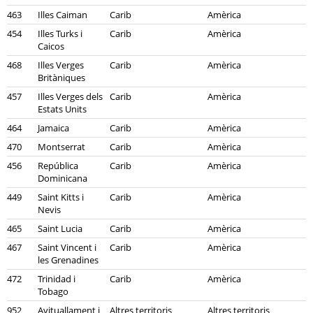
463
Illes Caiman
Carib
Amèrica
454
Illes Turks i
Carib
Amèrica
Caicos
468
Illes Verges
Carib
Amèrica
Britàniques
457
Illes Verges dels
Carib
Amèrica
Estats Units
464
Jamaica
Carib
Amèrica
470
Montserrat
Carib
Amèrica
456
República
Carib
Amèrica
Dominicana
449
Saint Kitts i
Carib
Amèrica
Nevis
465
Saint Lucia
Carib
Amèrica
467
Saint Vincent i
Carib
Amèrica
les Grenadines
472
Trinidad i
Carib
Amèrica
Tobago
952
Avituallament i
Altres territoris
Altres territoris