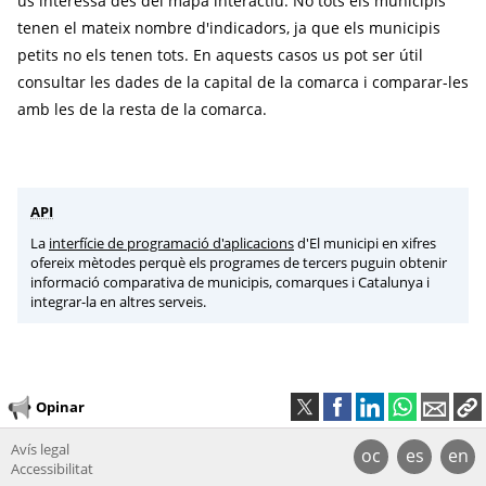
us interessa des del mapa interactiu. No tots els municipis
tenen el mateix nombre d'indicadors, ja que els municipis
petits no els tenen tots. En aquests casos us pot ser útil
consultar les dades de la capital de la comarca i comparar-les
amb les de la resta de la comarca.
API
La
interfície de programació d'aplicacions
d'El municipi en xifres
ofereix mètodes perquè els programes de tercers puguin obtenir
informació comparativa de municipis, comarques i Catalunya i
integrar-la en altres serveis.
Opinar
Avís legal
oc
es
en
Accessibilitat