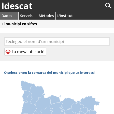
idescat
Dades
Serveis
Mètodes
L'Institut
El municipi en xifres
La meva ubicació