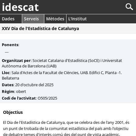
idescat
Dades
Serveis
Mètodes
L'Institut
XXV Dia de l'Estadística de Catalunya
Ponents
:
---
Organitzat per
: Societat Catalana d'Estadística (SoCE) i Universitat
Autònoma de Barcelona (UAB)
Lloc
: Sala d'Actes de la Facultat de Ciències, UAB. Edifici C, Planta -1.
Bellaterra
Dates
: 20 d'octubre del 2025
Règim
: obert
Codi de l'activitat
: O505/2025
Objectius
El Dia de l'Estadística de Catalunya, que se celebra des de l'any 2001, és
un punt de trobada de la comunitat estadística del país amb l'objectiu
de debatre temes d'interès comú des del punt de vista acadèmic,